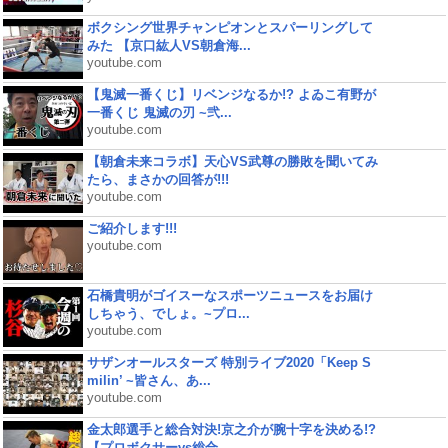
ボクシング世界チャンピオンとスパーリングして
みた 【京口紘人VS朝倉海...
youtube.com
【鬼滅一番くじ】リベンジなるか!? よゐこ有野が
一番くじ 鬼滅の刃 ~弐...
youtube.com
【朝倉未来コラボ】天心VS武尊の勝敗を聞いてみ
たら、まさかの回答が!!!
youtube.com
ご紹介します!!!
youtube.com
石橋貴明がゴイスーなスポーツニュースをお届け
しちゃう、でしょ。~プロ...
youtube.com
サザンオールスターズ 特別ライブ2020「Keep S
milin’ ~皆さん、あ...
youtube.com
金太郎選手と総合対決!京之介が腕十字を決める!?
【プロボクサーvs総合...