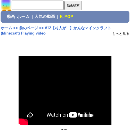
動画 ホーム
人気の動画
|
|
K-POP
ホーム
>>
前のページ
>>
#12【村人が...】かんなマインクラフト
(Minecraft) Playing video
もっと見る