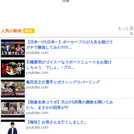
共有:
もっと見
人気の動画
る
【日本一VS日本一】ポーカープロが人生を賭けて
ガチで勝負してみた!!!!!!...
youtube.com
石橋貴明がゴイスーなスポーツニュースをお届け
しちゃう、でしょ。~プロ...
youtube.com
亀田京之介選手とボクシングスパーリング
youtube.com
【朝倉未来コラボ】天心VS武尊の勝敗を聞いてみ
たら、まさかの回答が!!!
youtube.com
【報告】お母さんを亡くしました。
youtube.com