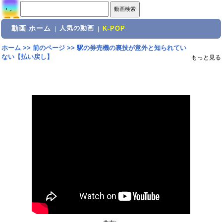
動画 ホーム
人気の動画
|
|
K-POP
ホーム
>>
前のページ
>>
駅の券売機の裏技が意外と知られてい
ない【払い戻し】
もっと見る