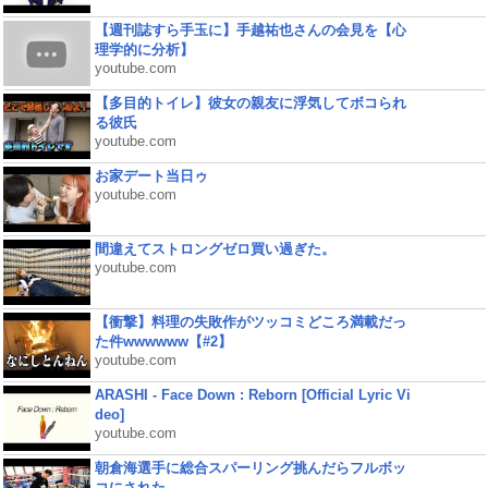
【週刊誌すら手玉に】手越祐也さんの会見を【心
理学的に分析】
youtube.com
【多目的トイレ】彼女の親友に浮気してボコられ
る彼氏
youtube.com
お家デート当日ゥ
youtube.com
間違えてストロングゼロ買い過ぎた。
youtube.com
【衝撃】料理の失敗作がツッコミどころ満載だっ
た件wwwwww【#2】
youtube.com
ARASHI - Face Down : Reborn [Official Lyric Vi
deo]
youtube.com
朝倉海選手に総合スパーリング挑んだらフルボッ
コにされた...