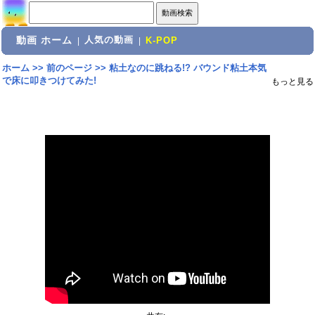
動画 ホーム
人気の動画
|
|
K-POP
ホーム
>>
前のページ
>>
粘土なのに跳ねる!? バウンド粘土本気
で床に叩きつけてみた!
もっと見る