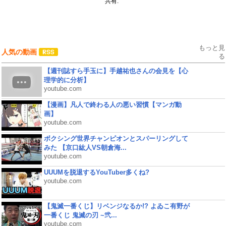
共有:
もっと見
人気の動画
る
【週刊誌すら手玉に】手越祐也さんの会見を【心
理学的に分析】
youtube.com
【漫画】凡人で終わる人の悪い習慣【マンガ動
画】
youtube.com
ボクシング世界チャンピオンとスパーリングして
みた 【京口紘人VS朝倉海...
youtube.com
UUUMを脱退するYouTuber多くね?
youtube.com
【鬼滅一番くじ】リベンジなるか!? よゐこ有野が
一番くじ 鬼滅の刃 ~弐...
youtube.com