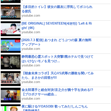
【多目的トイレ】彼女の親友に浮気してボコられ
る彼氏
youtube.com
[BE ORIGINAL] SEVENTEEN(세븐틴) 'Left & Ri
ght' (4K)
youtube.com
[2020.7.3 配信] あつまれ どうぶつの森 夏の無料
アップデート
youtube.com
静岡最恐心霊スポット大突撃!廃ホテルで見つけて
はいけないモノを見つけ...
youtube.com
【朝倉未来コラボ】天心VS武尊の勝敗を聞いてみ
たら、まさかの回答が!!!
youtube.com
金太郎選手と総合対決!京之介が腕十字を決める!?
【プロボクサーvs総合...
youtube.com
夜に駆ける/YOASOBI 歌ってみた!しんごちん
【香取慎吾】