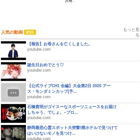
共有:
もっと見
人気の動画
る
【報告】お母さんを亡くしました。
youtube.com
誕生日おめでとう♡
youtube.com
【公式ライブCH1 全編】大会第2日 2020 アー
ス・モンダミンカップ(予...
youtube.com
石橋貴明がゴイスーなスポーツニュースをお届け
しちゃう、でしょ。~プロ...
youtube.com
静岡最恐心霊スポット大突撃!廃ホテルで見つけて
はいけないモノを見つけ...
youtube.com