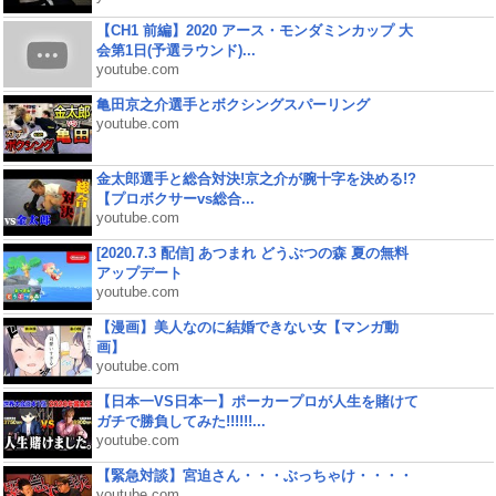
【CH1 前編】2020 アース・モンダミンカップ 大
会第1日(予選ラウンド)...
youtube.com
亀田京之介選手とボクシングスパーリング
youtube.com
金太郎選手と総合対決!京之介が腕十字を決める!?
【プロボクサーvs総合...
youtube.com
[2020.7.3 配信] あつまれ どうぶつの森 夏の無料
アップデート
youtube.com
【漫画】美人なのに結婚できない女【マンガ動
画】
youtube.com
【日本一VS日本一】ポーカープロが人生を賭けて
ガチで勝負してみた!!!!!!...
youtube.com
【緊急対談】宮迫さん・・・ぶっちゃけ・・・・
youtube.com