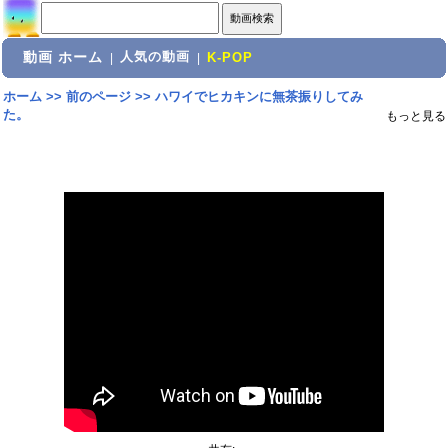
動画 ホーム
人気の動画
|
|
K-POP
ホーム
>>
前のページ
>>
ハワイでヒカキンに無茶振りしてみ
た。
もっと見る