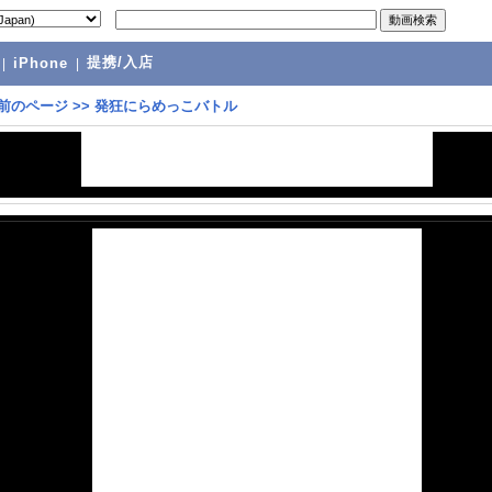
提携/入店
|
iPhone
|
前のページ
>>
発狂にらめっこバトル