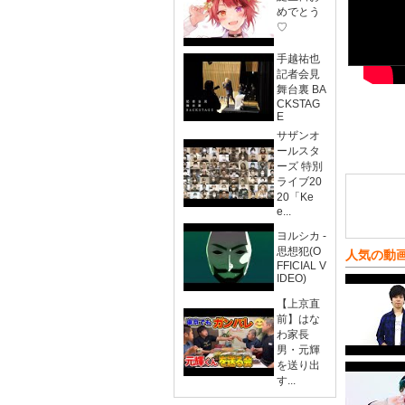
めでとう
♡
手越祐也
記者会見
舞台裏 BA
CKSTAG
E
サザンオ
ールスタ
ーズ 特別
ライブ20
20「Ke
e...
ヨルシカ -
思想犯(O
人気の動
FFICIAL V
IDEO)
【上京直
前】はな
わ家長
男・元輝
を送り出
す...