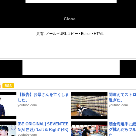
Close
6
共有:
メール
•
URLコピー
•
Editor
•
HTML
画
【報告】お母さんを亡くしま
間違えてスト
した。
過ぎた。
youtube.com
youtube.com
[BE ORIGINAL] SEVENTEE
朝倉海選手に
N(세븐틴) 'Left & Right' (4K)
グ挑んだらフ
youtube.com
た...