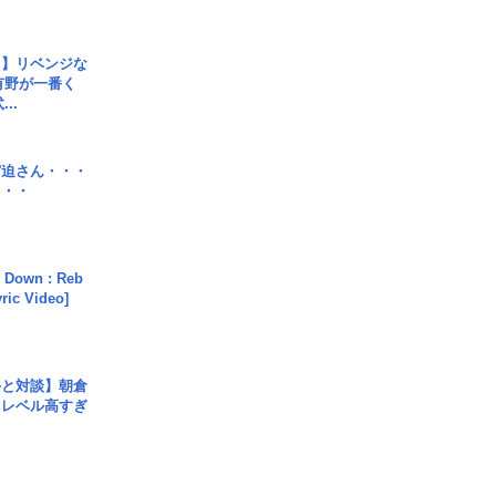
じ】リベンジな
こ有野が一番く
..
宮迫さん・・・
・・・
 Down : Reb
yric Video]
手と対談】朝倉
、レベル高すぎ