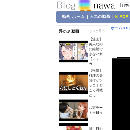
動画 ホーム
人気の動画
|
|
K-POP
ホーム
>>
浮かぶ 動画
もっと見る
【漫画】
美人なの
に結婚で
きない女
【マン
ガ...
【衝撃】
料理の失
敗作がツ
ッコミど
ころ満載
だっ...
お家デー
ト当日ゥ
誕生日お