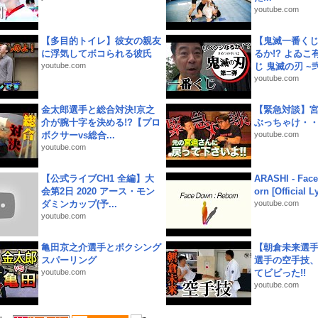
youtube.com
【多目的トイレ】彼女の親友
【鬼滅一番く
に浮気してボコられる彼氏
るか!? よゐ
youtube.com
じ 鬼滅の刃 ~弐.
youtube.com
金太郎選手と総合対決!京之
【緊急対談】
介が腕十字を決める!?【プロ
ぶっちゃけ・
ボクサーvs総合...
youtube.com
youtube.com
【公式ライブCH1 全編】大
ARASHI - Face
会第2日 2020 アース・モン
orn [Official L
ダミンカップ(予...
youtube.com
youtube.com
亀田京之介選手とボクシング
【朝倉未来選
スパーリング
選手の空手技
youtube.com
てビビった!!
youtube.com