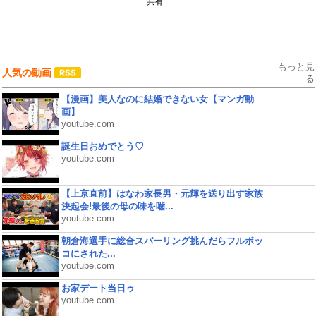
共有:
もっと見
人気の動画
る
【漫画】美人なのに結婚できない女【マンガ動
画】
youtube.com
誕生日おめでとう♡
youtube.com
【上京直前】はなわ家長男・元輝を送り出す家族
決起会!最後の母の味を噛...
youtube.com
朝倉海選手に総合スパーリング挑んだらフルボッ
コにされた...
youtube.com
お家デート当日ゥ
youtube.com