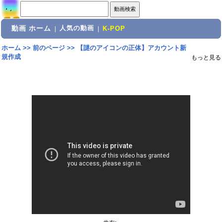
動画 ホーム
人気の動画
|
|
K-POP
ホーム
>>
前のページ
>>
【謎のアイコンの正体】アカウント新
規作成
もっと見る