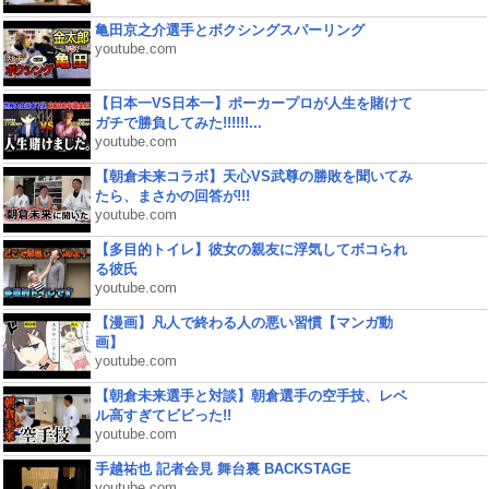
亀田京之介選手とボクシングスパーリング
youtube.com
【日本一VS日本一】ポーカープロが人生を賭けて
ガチで勝負してみた!!!!!!...
youtube.com
【朝倉未来コラボ】天心VS武尊の勝敗を聞いてみ
たら、まさかの回答が!!!
youtube.com
【多目的トイレ】彼女の親友に浮気してボコられ
る彼氏
youtube.com
【漫画】凡人で終わる人の悪い習慣【マンガ動
画】
youtube.com
【朝倉未来選手と対談】朝倉選手の空手技、レベ
ル高すぎてビビった!!
youtube.com
手越祐也 記者会見 舞台裏 BACKSTAGE
youtube.com