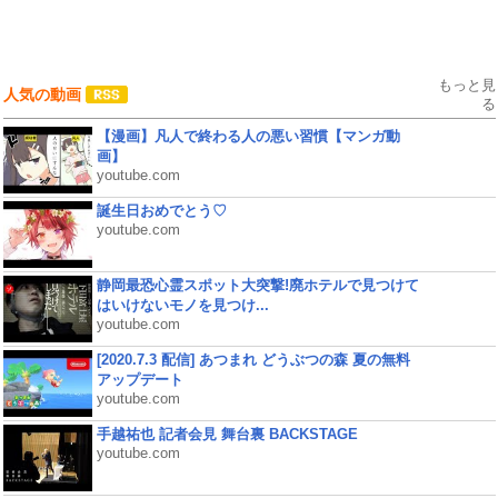
もっと見
人気の動画
る
【漫画】凡人で終わる人の悪い習慣【マンガ動
画】
youtube.com
誕生日おめでとう♡
youtube.com
静岡最恐心霊スポット大突撃!廃ホテルで見つけて
はいけないモノを見つけ...
youtube.com
[2020.7.3 配信] あつまれ どうぶつの森 夏の無料
アップデート
youtube.com
手越祐也 記者会見 舞台裏 BACKSTAGE
youtube.com