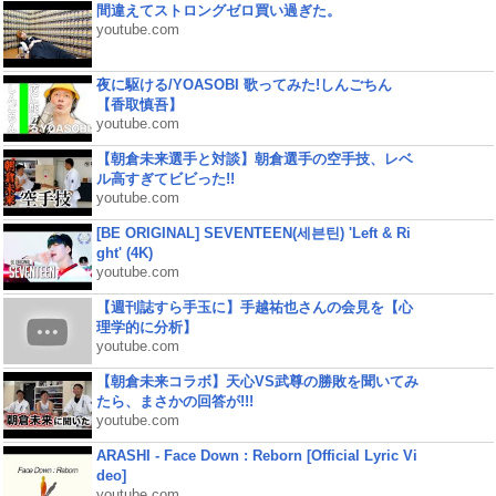
間違えてストロングゼロ買い過ぎた。
youtube.com
夜に駆ける/YOASOBI 歌ってみた!しんごちん
【香取慎吾】
youtube.com
【朝倉未来選手と対談】朝倉選手の空手技、レベ
ル高すぎてビビった!!
youtube.com
[BE ORIGINAL] SEVENTEEN(세븐틴) 'Left & Ri
ght' (4K)
youtube.com
【週刊誌すら手玉に】手越祐也さんの会見を【心
理学的に分析】
youtube.com
【朝倉未来コラボ】天心VS武尊の勝敗を聞いてみ
たら、まさかの回答が!!!
youtube.com
ARASHI - Face Down : Reborn [Official Lyric Vi
deo]
youtube.com