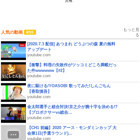
共有:
もっと見
人気の動画
る
[2020.7.3 配信] あつまれ どうぶつの森 夏の無料
アップデート
youtube.com
【衝撃】料理の失敗作がツッコミどころ満載だっ
た件wwwwww【#2】
youtube.com
夜に駆ける/YOASOBI 歌ってみた!しんごちん
【香取慎吾】
youtube.com
金太郎選手と総合対決!京之介が腕十字を決める!?
【プロボクサーvs総合...
youtube.com
【CH1 前編】2020 アース・モンダミンカップ 大
会第1日(予選ラウンド)...
youtube.com