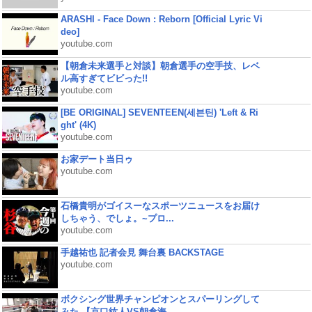
ARASHI - Face Down : Reborn [Official Lyric Vi
deo]
youtube.com
【朝倉未来選手と対談】朝倉選手の空手技、レベ
ル高すぎてビビった!!
youtube.com
[BE ORIGINAL] SEVENTEEN(세븐틴) 'Left & Ri
ght' (4K)
youtube.com
お家デート当日ゥ
youtube.com
石橋貴明がゴイスーなスポーツニュースをお届け
しちゃう、でしょ。~プロ...
youtube.com
手越祐也 記者会見 舞台裏 BACKSTAGE
youtube.com
ボクシング世界チャンピオンとスパーリングして
みた 【京口紘人VS朝倉海...