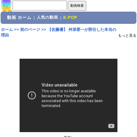
動画 ホーム
人気の動画
|
|
K-POP
ホーム
>>
前のページ
>>
【佐藤優】 舛添要一が辞任した本当の
理由
もっと見る