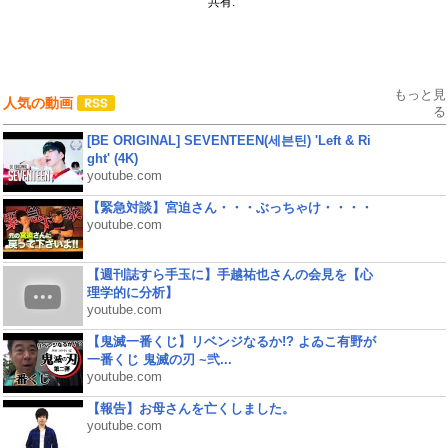
共有:
もっと見
人気の動画
る
[BE ORIGINAL] SEVENTEEN(세븐틴) 'Left & Ri
ght' (4K)
youtube.com
【緊急対談】宮迫さん・・・ぶっちゃけ・・・・
youtube.com
【週刊誌すら手玉に】手越祐也さんの会見を【心
理学的に分析】
youtube.com
【鬼滅一番くじ】リベンジなるか!? よゐこ有野が
一番くじ 鬼滅の刃 ~弐...
youtube.com
【報告】お母さんを亡くしました。
youtube.com