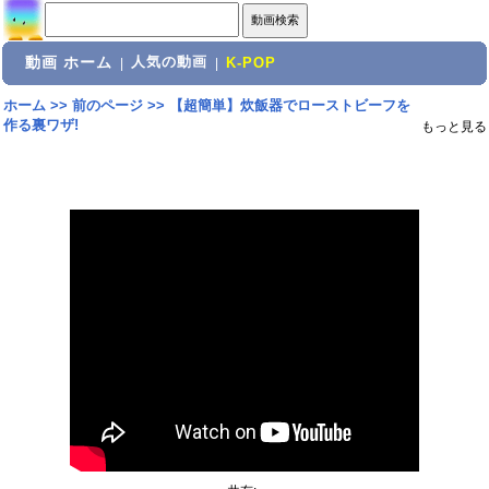
動画 ホーム
人気の動画
|
|
K-POP
ホーム
>>
前のページ
>>
【超簡単】炊飯器でローストビーフを
作る裏ワザ!
もっと見る