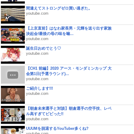
間違えてストロングゼロ買い過ぎた。
youtube.com
【上京直前】はなわ家長男・元輝を送り出す家族
決起会!最後の母の味を噛...
youtube.com
誕生日おめでとう♡
youtube.com
【CH1 前編】2020 アース・モンダミンカップ 大
会第1日(予選ラウンド)...
youtube.com
ご紹介します!!!
youtube.com
【朝倉未来選手と対談】朝倉選手の空手技、レベ
ル高すぎてビビった!!
youtube.com
UUUMを脱退するYouTuber多くね?
youtube.com