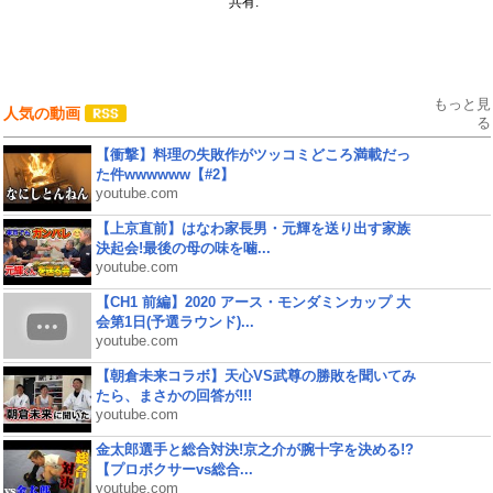
共有:
もっと見
人気の動画
る
【衝撃】料理の失敗作がツッコミどころ満載だっ
た件wwwwww【#2】
youtube.com
【上京直前】はなわ家長男・元輝を送り出す家族
決起会!最後の母の味を噛...
youtube.com
【CH1 前編】2020 アース・モンダミンカップ 大
会第1日(予選ラウンド)...
youtube.com
【朝倉未来コラボ】天心VS武尊の勝敗を聞いてみ
たら、まさかの回答が!!!
youtube.com
金太郎選手と総合対決!京之介が腕十字を決める!?
【プロボクサーvs総合...
youtube.com