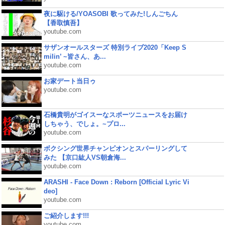
夜に駆ける/YOASOBI 歌ってみた!しんごちん
【香取慎吾】
youtube.com
サザンオールスターズ 特別ライブ2020「Keep S
milin’ ~皆さん、あ...
youtube.com
お家デート当日ゥ
youtube.com
石橋貴明がゴイスーなスポーツニュースをお届け
しちゃう、でしょ。~プロ...
youtube.com
ボクシング世界チャンピオンとスパーリングして
みた 【京口紘人VS朝倉海...
youtube.com
ARASHI - Face Down : Reborn [Official Lyric Vi
deo]
youtube.com
ご紹介します!!!
youtube.com