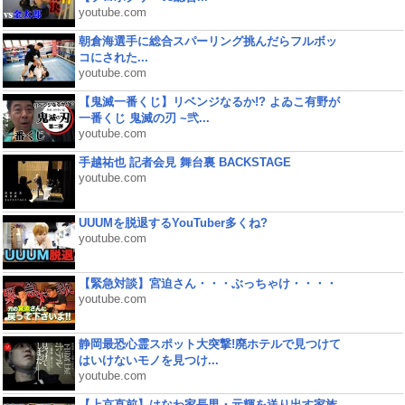
youtube.com
朝倉海選手に総合スパーリング挑んだらフルボッ
コにされた...
youtube.com
【鬼滅一番くじ】リベンジなるか!? よゐこ有野が
一番くじ 鬼滅の刃 ~弐...
youtube.com
手越祐也 記者会見 舞台裏 BACKSTAGE
youtube.com
UUUMを脱退するYouTuber多くね?
youtube.com
【緊急対談】宮迫さん・・・ぶっちゃけ・・・・
youtube.com
静岡最恐心霊スポット大突撃!廃ホテルで見つけて
はいけないモノを見つけ...
youtube.com
【上京直前】はなわ家長男・元輝を送り出す家族