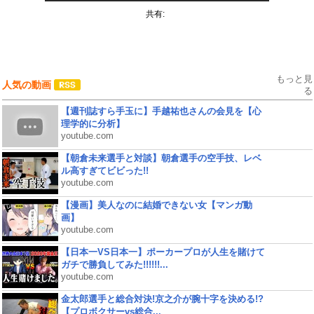
共有:
もっと見
人気の動画
る
【週刊誌すら手玉に】手越祐也さんの会見を【心
理学的に分析】
youtube.com
【朝倉未来選手と対談】朝倉選手の空手技、レベ
ル高すぎてビビった!!
youtube.com
【漫画】美人なのに結婚できない女【マンガ動
画】
youtube.com
【日本一VS日本一】ポーカープロが人生を賭けて
ガチで勝負してみた!!!!!!...
youtube.com
金太郎選手と総合対決!京之介が腕十字を決める!?
【プロボクサーvs総合...