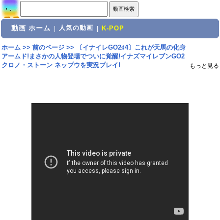
動画 ホーム
人気の動画
|
|
K-POP
ホーム
>>
前のページ
>>
〔イナイレGO2♯4〕これが天馬の化身
アームド!まさかの人物登場でついに覚醒!イナズマイレブンGO2
クロノ・ストーン ネップウを実況プレイ!
もっと見る