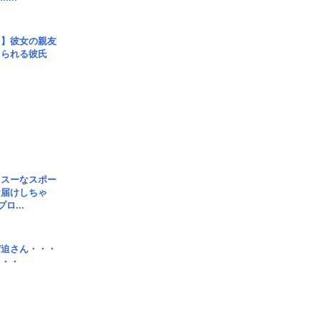
レ】彼女の親友
コられる彼氏
イスーなスポー
お届けしちゃ
ロ...
宮迫さん・・・
・・・