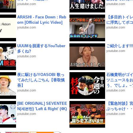
youtube.com
youtube.com
ARASHI - Face Down : Reb
【多目的トイ
orn [Official Lyric Video]
に浮気してボ
youtube.com
youtube.com
UUUMを脱退するYouTuber
ご紹介します!!!
多くね?
youtube.com
youtube.com
夜に駆ける/YOASOBI 歌っ
石橋貴明がゴ
てみた!しんごちん【香取慎
ツニュースを
吾】
う、でしょ。~プ
youtube.com
youtube.com
[BE ORIGINAL] SEVENTEE
【緊急対談】
N(세븐틴) 'Left & Right' (4K)
ぶっちゃけ・
youtube.com
youtube.com