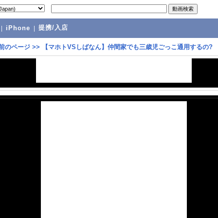
提携/入店
|
iPhone
|
前のページ
>>
【マホトVSしばなん】仲間家でも三歳児ごっこ通用するの?