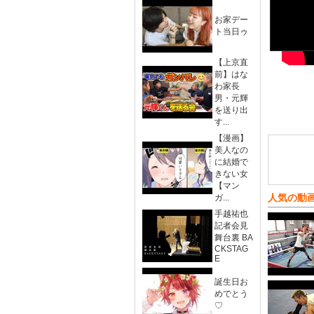
お家デー
ト当日ゥ
【上京直
前】はな
わ家長
男・元輝
を送り出
す...
【漫画】
美人なの
に結婚で
きない女
【マン
人気の動
ガ...
手越祐也
記者会見
舞台裏 BA
CKSTAG
E
誕生日お
めでとう
♡