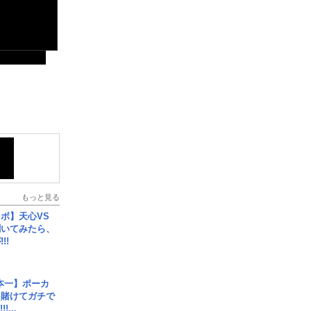
もっと見る
ボ】天心VS
聞いてみたら、
!!
本一】ポーカ
を賭けてガチで
!...