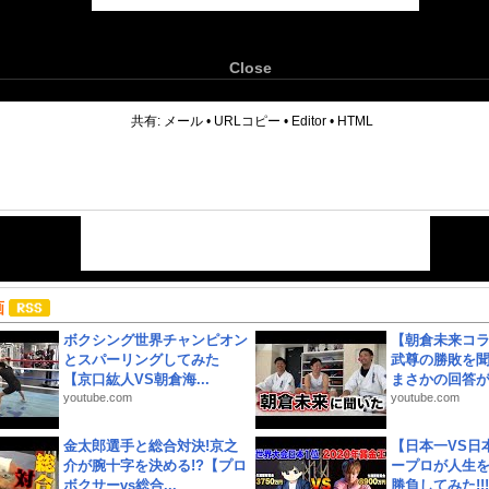
Close
6
共有:
メール
•
URLコピー
•
Editor
•
HTML
画
ボクシング世界チャンピオン
【朝倉未来コラ
とスパーリングしてみた
武尊の勝敗を
【京口紘人VS朝倉海...
まさかの回答が!
youtube.com
youtube.com
金太郎選手と総合対決!京之
【日本一VS日
介が腕十字を決める!?【プロ
ープロが人生
ボクサーvs総合...
勝負してみた!!!!!