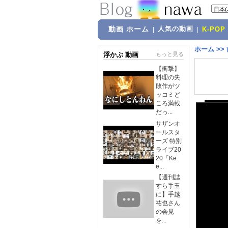
動画 ホーム
人気の動画
|
|
K-POP
ホーム
>>
浮かぶ 動画
もっと見る
【衝撃】
料理の失
敗作がツ
ッコミど
ころ満載
だっ...
サザンオ
ールスタ
ーズ 特別
ライブ20
20「Ke
e...
【週刊誌
すら手玉
に】手越
祐也さん
の会見
を...