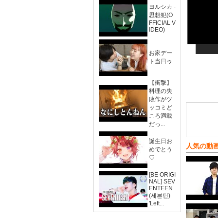
ヨルシカ -
思想犯(O
FFICIAL V
IDEO)
お家デー
ト当日ゥ
【衝撃】
料理の失
敗作がツ
ッコミど
ころ満載
だっ...
誕生日お
人気の動
めでとう
♡
[BE ORIGI
NAL] SEV
ENTEEN
(세븐틴)
'Left...