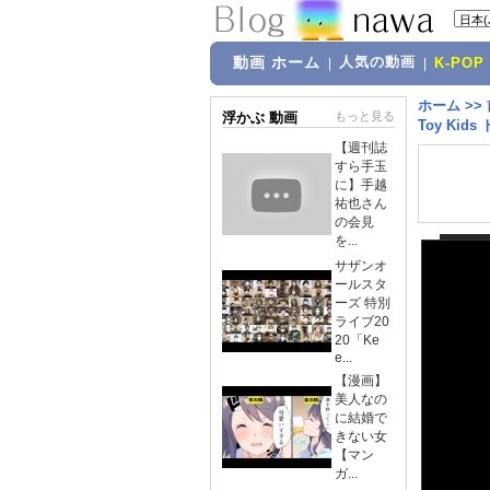
動画 ホーム
人気の動画
|
|
K-POP
ホーム
>>
浮かぶ 動画
もっと見る
Toy Kids
【週刊誌
すら手玉
に】手越
祐也さん
の会見
を...
サザンオ
ールスタ
ーズ 特別
ライブ20
20「Ke
e...
【漫画】
美人なの
に結婚で
きない女
【マン
ガ...