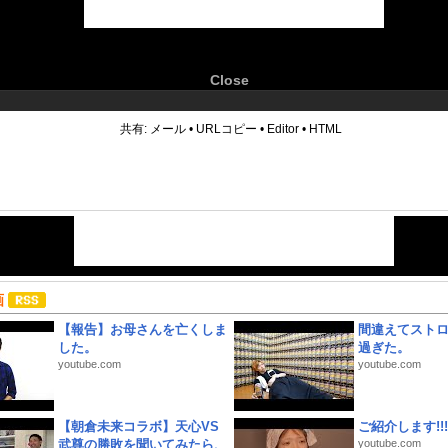
Close
6
共有:
メール
•
URLコピー
•
Editor
•
HTML
画
【報告】お母さんを亡くしま
間違えてスト
した。
過ぎた。
youtube.com
youtube.com
【朝倉未来コラボ】天心VS
ご紹介します!!!
武尊の勝敗を聞いてみたら、
youtube.com