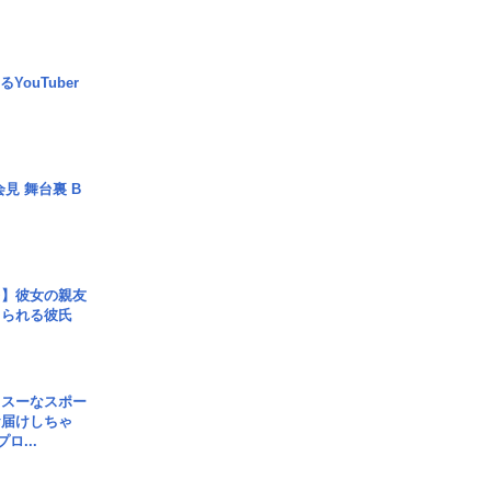
YouTuber
見 舞台裏 B
レ】彼女の親友
コられる彼氏
イスーなスポー
お届けしちゃ
ロ...