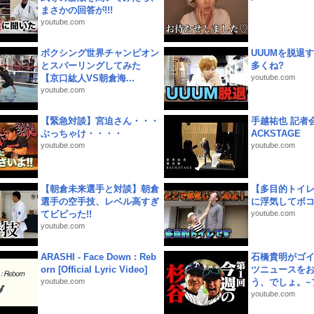
まさかの回答が!!!
youtube.com
ボクシング世界チャンピオン
UUUMを脱退する
とスパーリングしてみた
多くね?
【京口紘人VS朝倉海...
youtube.com
youtube.com
【緊急対談】宮迫さん・・・
手越祐也 記者会
ぶっちゃけ・・・・
ACKSTAGE
youtube.com
youtube.com
【朝倉未来選手と対談】朝倉
【多目的トイ
選手の空手技、レベル高すぎ
に浮気してボ
てビビった!!
youtube.com
youtube.com
ARASHI - Face Down : Reb
石橋貴明がゴ
orn [Official Lyric Video]
ツニュースを
youtube.com
う、でしょ。~プ
youtube.com