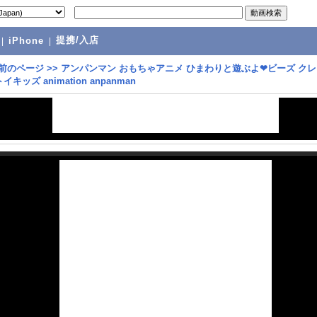
提携/入店
|
iPhone
|
前のページ
>>
アンパンマン おもちゃアニメ ひまわりと遊ぶよ❤ビーズ ク
 トイキッズ animation anpanman