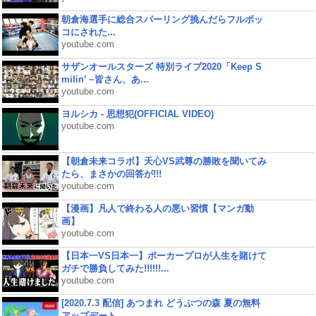
朝倉海選手に総合スパーリング挑んだらフルボッ
コにされた...
youtube.com
サザンオールスターズ 特別ライブ2020「Keep S
milin’ ~皆さん、あ...
youtube.com
ヨルシカ - 思想犯(OFFICIAL VIDEO)
youtube.com
【朝倉未来コラボ】天心VS武尊の勝敗を聞いてみ
たら、まさかの回答が!!!
youtube.com
【漫画】凡人で終わる人の悪い習慣【マンガ動
画】
youtube.com
【日本一VS日本一】ポーカープロが人生を賭けて
ガチで勝負してみた!!!!!!...
youtube.com
[2020.7.3 配信] あつまれ どうぶつの森 夏の無料
アップデート