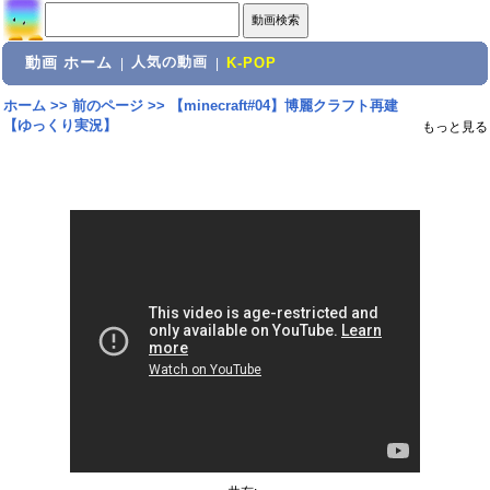
動画 ホーム
人気の動画
|
|
K-POP
ホーム
>>
前のページ
>>
【minecraft#04】博麗クラフト再建
【ゆっくり実況】
もっと見る