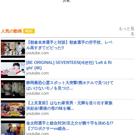
共有:
もっと見
人気の動画
る
【朝倉未来選手と対談】朝倉選手の空手技、レベ
ル高すぎてビビった!!
youtube.com
[BE ORIGINAL] SEVENTEEN(세븐틴) 'Left & Ri
ght' (4K)
youtube.com
静岡最恐心霊スポット大突撃!廃ホテルで見つけて
はいけないモノを見つけ...
youtube.com
【上京直前】はなわ家長男・元輝を送り出す家族
決起会!最後の母の味を噛...
youtube.com
金太郎選手と総合対決!京之介が腕十字を決める!?
【プロボクサーvs総合...
youtube.com