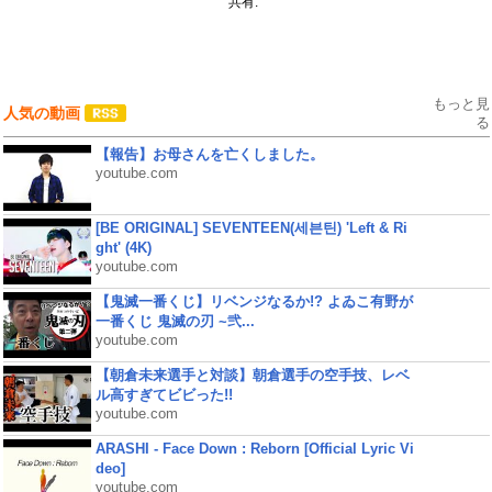
共有:
もっと見
人気の動画
る
【報告】お母さんを亡くしました。
youtube.com
[BE ORIGINAL] SEVENTEEN(세븐틴) 'Left & Ri
ght' (4K)
youtube.com
【鬼滅一番くじ】リベンジなるか!? よゐこ有野が
一番くじ 鬼滅の刃 ~弐...
youtube.com
【朝倉未来選手と対談】朝倉選手の空手技、レベ
ル高すぎてビビった!!
youtube.com
ARASHI - Face Down : Reborn [Official Lyric Vi
deo]
youtube.com