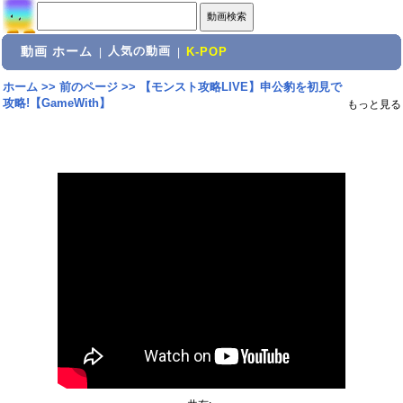
動画 ホーム
人気の動画
|
|
K-POP
ホーム
>>
前のページ
>>
【モンスト攻略LIVE】申公豹を初見で
攻略!【GameWith】
もっと見る