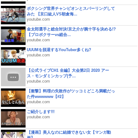
ボクシング世界チャンピオンとスパーリングして
みた 【京口紘人VS朝倉海...
youtube.com
金太郎選手と総合対決!京之介が腕十字を決める!?
【プロボクサーvs総合...
youtube.com
UUUMを脱退するYouTuber多くね?
youtube.com
【公式ライブCH1 全編】大会第2日 2020 アー
ス・モンダミンカップ(予...
youtube.com
【衝撃】料理の失敗作がツッコミどころ満載だっ
た件wwwwww【#2】
youtube.com
ご紹介します!!!
youtube.com
【漫画】美人なのに結婚できない女【マンガ動
画】