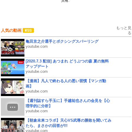
共有:
もっと見
人気の動画
る
亀田京之介選手とボクシングスパーリング
youtube.com
[2020.7.3 配信] あつまれ どうぶつの森 夏の無料
アップデート
youtube.com
【漫画】凡人で終わる人の悪い習慣【マンガ動
画】
youtube.com
【週刊誌すら手玉に】手越祐也さんの会見を【心
理学的に分析】
youtube.com
【朝倉未来コラボ】天心VS武尊の勝敗を聞いてみ
たら、まさかの回答が!!!
youtube.com