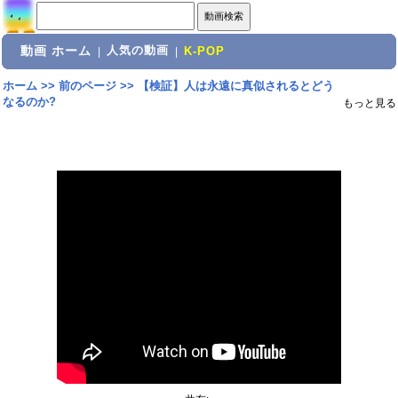
動画 ホーム
人気の動画
|
|
K-POP
ホーム
>>
前のページ
>>
【検証】人は永遠に真似されるとどう
なるのか?
もっと見る