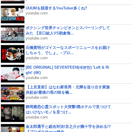
UUUMを脱退するYouTuber多くね?
youtube.com
ボクシング世界チャンピオンとスパーリングして
みた 【京口紘人VS朝倉海...
youtube.com
石橋貴明がゴイスーなスポーツニュースをお届け
しちゃう、でしょ。~プロ...
youtube.com
[BE ORIGINAL] SEVENTEEN(세븐틴) 'Left & Ri
ght' (4K)
youtube.com
【上京直前】はなわ家長男・元輝を送り出す家族
決起会!最後の母の味を噛...
youtube.com
静岡最恐心霊スポット大突撃!廃ホテルで見つけて
はいけないモノを見つけ...
youtube.com
金太郎選手と総合対決!京之介が腕十字を決める!?
【プロボクサーvs総合...