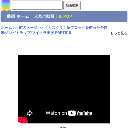
動画 ホーム
人気の動画
|
|
K-POP
ホーム
>>
前のページ
>>
【カズクラ】新ブロックを使った全自
動ゾンビトラップ!マイクラ実況 PART516
もっと見る