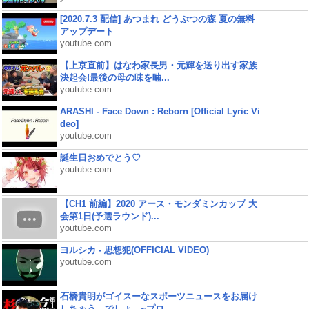
[2020.7.3 配信] あつまれ どうぶつの森 夏の無料
アップデート
youtube.com
【上京直前】はなわ家長男・元輝を送り出す家族
決起会!最後の母の味を噛...
youtube.com
ARASHI - Face Down : Reborn [Official Lyric Vi
deo]
youtube.com
誕生日おめでとう♡
youtube.com
【CH1 前編】2020 アース・モンダミンカップ 大
会第1日(予選ラウンド)...
youtube.com
ヨルシカ - 思想犯(OFFICIAL VIDEO)
youtube.com
石橋貴明がゴイスーなスポーツニュースをお届け
しちゃう、でしょ。~プロ...