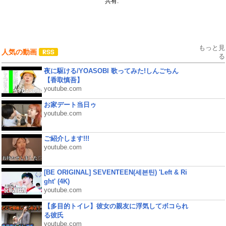
共有:
もっと見
人気の動画
る
夜に駆ける/YOASOBI 歌ってみた!しんごちん
【香取慎吾】
youtube.com
お家デート当日ゥ
youtube.com
ご紹介します!!!
youtube.com
[BE ORIGINAL] SEVENTEEN(세븐틴) 'Left & Ri
ght' (4K)
youtube.com
【多目的トイレ】彼女の親友に浮気してボコられ
る彼氏
youtube.com