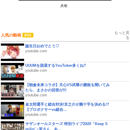
共有:
もっと見
人気の動画
る
誕生日おめでとう♡
youtube.com
UUUMを脱退するYouTuber多くね?
youtube.com
【朝倉未来コラボ】天心VS武尊の勝敗を聞いてみ
たら、まさかの回答が!!!
youtube.com
金太郎選手と総合対決!京之介が腕十字を決める!?
【プロボクサーvs総合...
youtube.com
サザンオールスターズ 特別ライブ2020「Keep S
milin’ ~皆さん、あ...