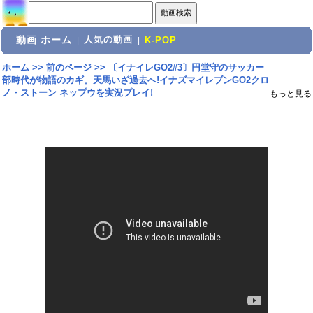
動画 ホーム
人気の動画
|
|
K-POP
ホーム
>>
前のページ
>>
〔イナイレGO2#3〕円堂守のサッカー
部時代が物語のカギ。天馬いざ過去へ!イナズマイレブンGO2クロ
ノ・ストーン ネップウを実況プレイ!
もっと見る