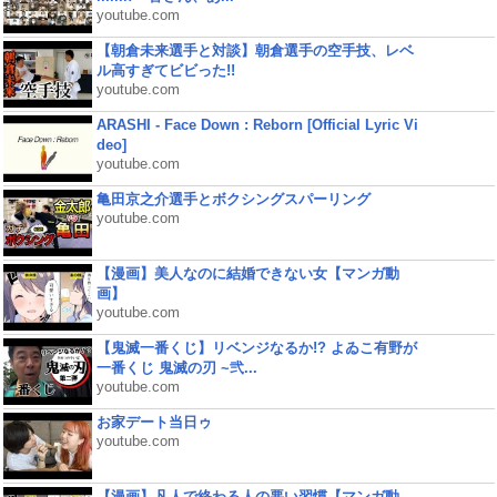
youtube.com
【朝倉未来選手と対談】朝倉選手の空手技、レベ
ル高すぎてビビった!!
youtube.com
ARASHI - Face Down : Reborn [Official Lyric Vi
deo]
youtube.com
亀田京之介選手とボクシングスパーリング
youtube.com
【漫画】美人なのに結婚できない女【マンガ動
画】
youtube.com
【鬼滅一番くじ】リベンジなるか!? よゐこ有野が
一番くじ 鬼滅の刃 ~弐...
youtube.com
お家デート当日ゥ
youtube.com
【漫画】凡人で終わる人の悪い習慣【マンガ動