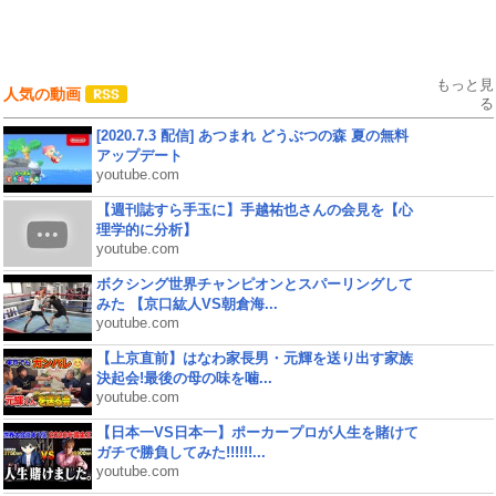
もっと見
人気の動画
る
[2020.7.3 配信] あつまれ どうぶつの森 夏の無料
アップデート
youtube.com
【週刊誌すら手玉に】手越祐也さんの会見を【心
理学的に分析】
youtube.com
ボクシング世界チャンピオンとスパーリングして
みた 【京口紘人VS朝倉海...
youtube.com
【上京直前】はなわ家長男・元輝を送り出す家族
決起会!最後の母の味を噛...
youtube.com
【日本一VS日本一】ポーカープロが人生を賭けて
ガチで勝負してみた!!!!!!...
youtube.com