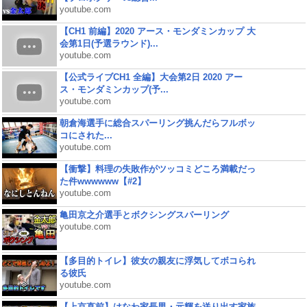
youtube.com
【CH1 前編】2020 アース・モンダミンカップ 大
会第1日(予選ラウンド)...
youtube.com
【公式ライブCH1 全編】大会第2日 2020 アー
ス・モンダミンカップ(予...
youtube.com
朝倉海選手に総合スパーリング挑んだらフルボッ
コにされた...
youtube.com
【衝撃】料理の失敗作がツッコミどころ満載だっ
た件wwwwww【#2】
youtube.com
亀田京之介選手とボクシングスパーリング
youtube.com
【多目的トイレ】彼女の親友に浮気してボコられ
る彼氏
youtube.com
【上京直前】はなわ家長男・元輝を送り出す家族