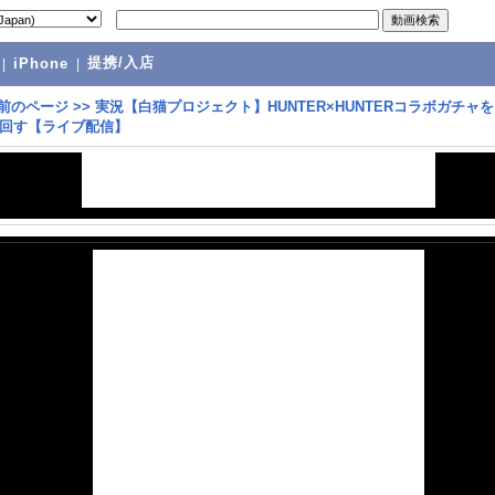
提携/入店
|
iPhone
|
前のページ
>>
実況【白猫プロジェクト】HUNTER×HUNTERコラボガチャ
回す【ライブ配信】