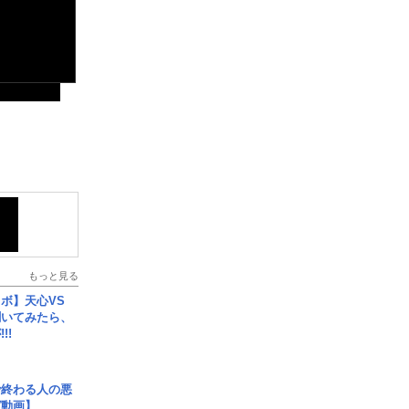
もっと見る
ボ】天心VS
聞いてみたら、
!!
で終わる人の悪
ガ動画】