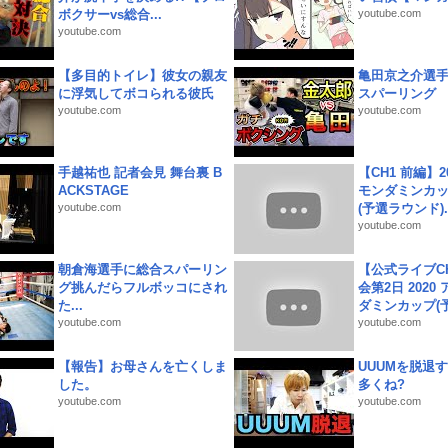
ボクサーvs総合...
youtube.com
youtube.com
【多目的トイレ】彼女の親友
亀田京之介選
に浮気してボコられる彼氏
スパーリング
youtube.com
youtube.com
手越祐也 記者会見 舞台裏 B
【CH1 前編】2
ACKSTAGE
モンダミンカッ
youtube.com
(予選ラウンド)..
youtube.com
朝倉海選手に総合スパーリン
【公式ライブC
グ挑んだらフルボッコにされ
会第2日 2020
た...
ダミンカップ(予.
youtube.com
youtube.com
【報告】お母さんを亡くしま
UUUMを脱退する
した。
多くね?
youtube.com
youtube.com