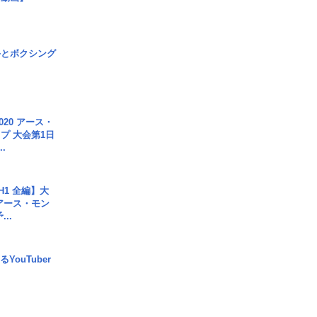
手とボクシング
020 アース・
プ 大会第1日
.
H1 全編】大
 アース・モン
..
YouTuber