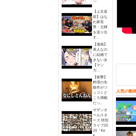
♡
【上京直
前】はな
わ家長
男・元輝
を送り出
す...
【漫画】
美人なの
に結婚で
きない女
【マン
ガ...
【衝撃】
料理の失
敗作がツ
人気の動
ッコミど
ころ満載
だっ...
サザンオ
ールスタ
ーズ 特別
ライブ20
20「Ke
e...