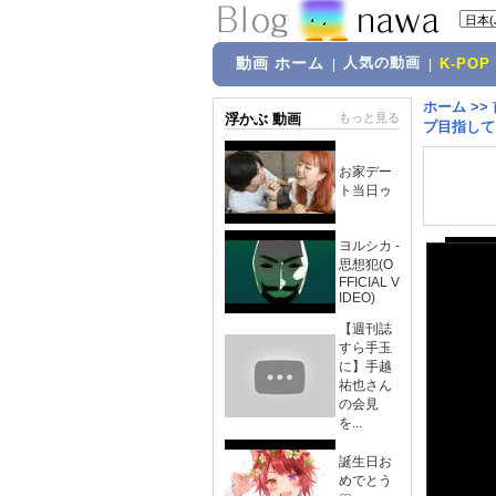
動画 ホーム
人気の動画
|
|
K-POP
ホーム
>>
浮かぶ 動画
もっと見る
プ目指して
お家デー
ト当日ゥ
ヨルシカ -
思想犯(O
FFICIAL V
IDEO)
【週刊誌
すら手玉
に】手越
祐也さん
の会見
を...
誕生日お
めでとう