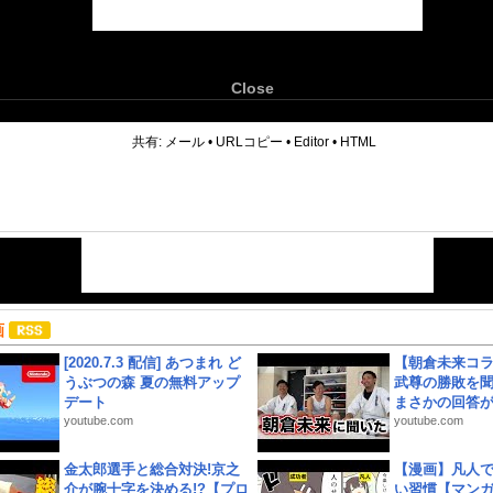
Close
6
共有:
メール
•
URLコピー
•
Editor
•
HTML
画
[2020.7.3 配信] あつまれ ど
【朝倉未来コラ
うぶつの森 夏の無料アップ
武尊の勝敗を
デート
まさかの回答が!
youtube.com
youtube.com
金太郎選手と総合対決!京之
【漫画】凡人
介が腕十字を決める!?【プロ
い習慣【マン