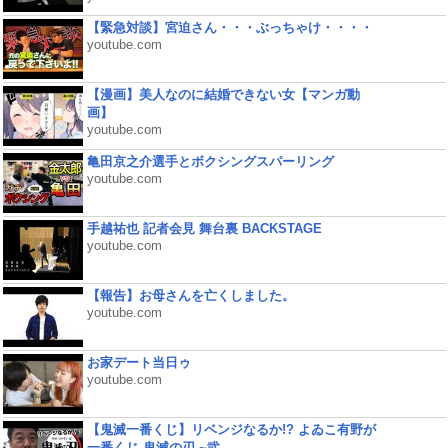
【緊急対談】宮迫さん・・・ぶっちゃけ・・・・
youtube.com
【漫画】美人なのに結婚できない女【マンガ動
画】
youtube.com
亀田京之介選手とボクシングスパーリング
youtube.com
手越祐也 記者会見 舞台裏 BACKSTAGE
youtube.com
【報告】お母さんを亡くしました。
youtube.com
お家デート当日ゥ
youtube.com
【鬼滅一番くじ】リベンジなるか!? よゐこ有野が
一番くじ 鬼滅の刃 ~弐...