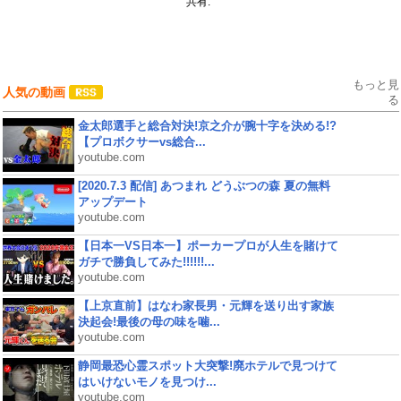
共有:
もっと見
人気の動画
る
金太郎選手と総合対決!京之介が腕十字を決める!?
【プロボクサーvs総合...
youtube.com
[2020.7.3 配信] あつまれ どうぶつの森 夏の無料
アップデート
youtube.com
【日本一VS日本一】ポーカープロが人生を賭けて
ガチで勝負してみた!!!!!!...
youtube.com
【上京直前】はなわ家長男・元輝を送り出す家族
決起会!最後の母の味を噛...
youtube.com
静岡最恐心霊スポット大突撃!廃ホテルで見つけて
はいけないモノを見つけ...
youtube.com