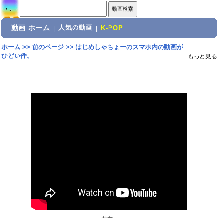
動画 ホーム
人気の動画
|
|
K-POP
ホーム
>>
前のページ
>>
はじめしゃちょーのスマホ内の動画が
ひどい件。
もっと見る