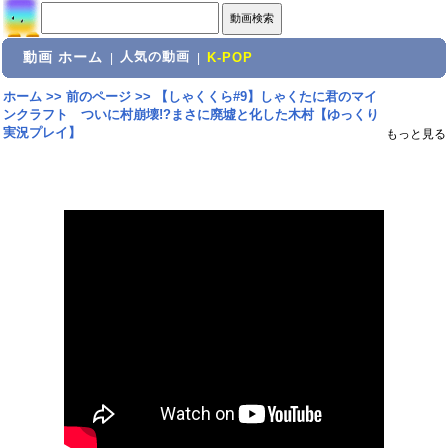
動画 ホーム
人気の動画
|
|
K-POP
ホーム
>>
前のページ
>>
【しゃくくら#9】しゃくたに君のマイ
ンクラフト ついに村崩壊!?まさに廃墟と化した木村【ゆっくり
実況プレイ】
もっと見る