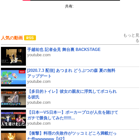
共有:
もっと見
人気の動画
る
手越祐也 記者会見 舞台裏 BACKSTAGE
youtube.com
[2020.7.3 配信] あつまれ どうぶつの森 夏の無料
アップデート
youtube.com
【多目的トイレ】彼女の親友に浮気してボコられ
る彼氏
youtube.com
【日本一VS日本一】ポーカープロが人生を賭けて
ガチで勝負してみた!!!!!!...
youtube.com
【衝撃】料理の失敗作がツッコミどころ満載だっ
た件wwwwww【#2】