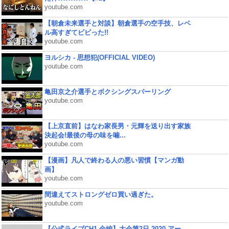
youtube.com
【朝倉未来選手と対談】朝倉選手の空手技、レベ
ル高すぎてビビった!!
youtube.com
ヨルシカ - 思想犯(OFFICIAL VIDEO)
youtube.com
亀田京之介選手とボクシングスパーリング
youtube.com
【上京直前】はなわ家長男・元輝を送り出す家族
決起会!最後の母の味を噛...
youtube.com
【漫画】凡人で終わる人の悪い習慣【マンガ動
画】
youtube.com
間違えてストロングゼロ買い過ぎた。
youtube.com
【公式ライブCH1 全編】大会第2日 2020 アー