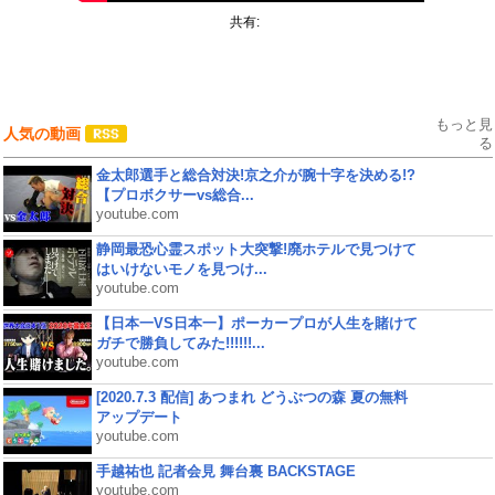
共有:
もっと見
人気の動画
る
金太郎選手と総合対決!京之介が腕十字を決める!?
【プロボクサーvs総合...
youtube.com
静岡最恐心霊スポット大突撃!廃ホテルで見つけて
はいけないモノを見つけ...
youtube.com
【日本一VS日本一】ポーカープロが人生を賭けて
ガチで勝負してみた!!!!!!...
youtube.com
[2020.7.3 配信] あつまれ どうぶつの森 夏の無料
アップデート
youtube.com
手越祐也 記者会見 舞台裏 BACKSTAGE
youtube.com