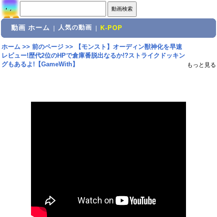
動画 ホーム
人気の動画
|
|
K-POP
ホーム
>>
前のページ
>>
【モンスト】オーディン獣神化を早速
レビュー!歴代2位のHPで倉庫番脱出なるか!?ストライクドッキン
グもあるよ!【GameWith】
もっと見る