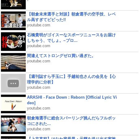
【朝倉未来選手と対談】朝倉選手の空手技、レベ
ル高すぎてビビった!!
youtube.com
石橋貴明がゴイスーなスポーツニュースをお届け
しちゃう、でしょ。~プロ...
youtube.com
間違えてストロングゼロ買い過ぎた。
youtube.com
【週刊誌すら手玉に】手越祐也さんの会見を【心
理学的に分析】
youtube.com
ARASHI - Face Down : Reborn [Official Lyric Vi
deo]
youtube.com
朝倉海選手に総合スパーリング挑んだらフルボッ
コにされた...
youtube.com
【上京直前】はなわ家長男・元輝を送り出す家族