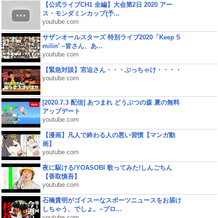
【公式ライブCH1 全編】大会第2日 2020 アー
ス・モンダミンカップ(予...
youtube.com
サザンオールスターズ 特別ライブ2020「Keep S
milin’ ~皆さん、あ...
youtube.com
【緊急対談】宮迫さん・・・ぶっちゃけ・・・・
youtube.com
[2020.7.3 配信] あつまれ どうぶつの森 夏の無料
アップデート
youtube.com
【漫画】凡人で終わる人の悪い習慣【マンガ動
画】
youtube.com
夜に駆ける/YOASOBI 歌ってみた!しんごちん
【香取慎吾】
youtube.com
石橋貴明がゴイスーなスポーツニュースをお届け
しちゃう、でしょ。~プロ...
youtube.com