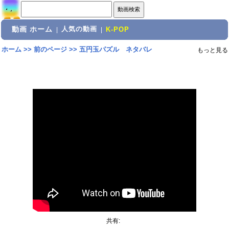
動画 ホーム
人気の動画
|
|
K-POP
ホーム
>>
前のページ
>>
五円玉パズル ネタバレ
もっと見る
共有: