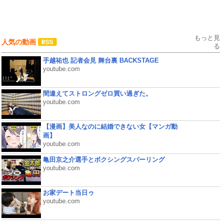
もっと見
人気の動画
る
手越祐也 記者会見 舞台裏 BACKSTAGE
youtube.com
間違えてストロングゼロ買い過ぎた。
youtube.com
【漫画】美人なのに結婚できない女【マンガ動
画】
youtube.com
亀田京之介選手とボクシングスパーリング
youtube.com
お家デート当日ゥ
youtube.com