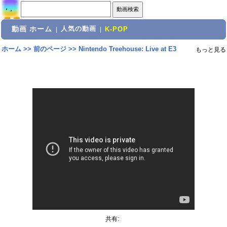
動画 ホーム
人気の動画
|
|
K-POP
ホーム
>>
前のページ
>>
Nintendo Treehouse: Live at E3
もっと見る
共有: