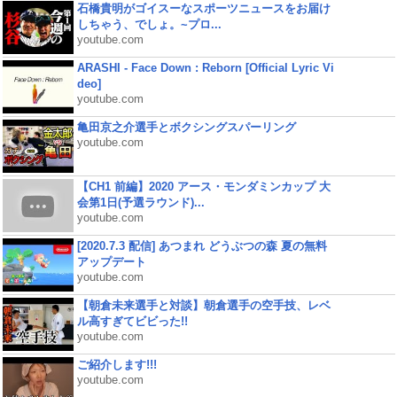
石橋貴明がゴイスーなスポーツニュースをお届け
しちゃう、でしょ。~プロ...
youtube.com
ARASHI - Face Down : Reborn [Official Lyric Vi
deo]
youtube.com
亀田京之介選手とボクシングスパーリング
youtube.com
【CH1 前編】2020 アース・モンダミンカップ 大
会第1日(予選ラウンド)...
youtube.com
[2020.7.3 配信] あつまれ どうぶつの森 夏の無料
アップデート
youtube.com
【朝倉未来選手と対談】朝倉選手の空手技、レベ
ル高すぎてビビった!!
youtube.com
ご紹介します!!!
youtube.com