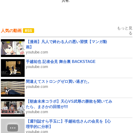
共有:
もっと見
人気の動画
る
【漫画】凡人で終わる人の悪い習慣【マンガ動
画】
youtube.com
手越祐也 記者会見 舞台裏 BACKSTAGE
youtube.com
間違えてストロングゼロ買い過ぎた。
youtube.com
【朝倉未来コラボ】天心VS武尊の勝敗を聞いてみ
たら、まさかの回答が!!!
youtube.com
【週刊誌すら手玉に】手越祐也さんの会見を【心
理学的に分析】
youtube.com