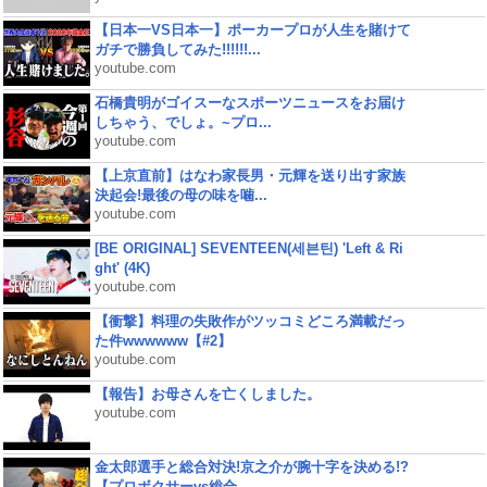
【日本一VS日本一】ポーカープロが人生を賭けて
ガチで勝負してみた!!!!!!...
youtube.com
石橋貴明がゴイスーなスポーツニュースをお届け
しちゃう、でしょ。~プロ...
youtube.com
【上京直前】はなわ家長男・元輝を送り出す家族
決起会!最後の母の味を噛...
youtube.com
[BE ORIGINAL] SEVENTEEN(세븐틴) 'Left & Ri
ght' (4K)
youtube.com
【衝撃】料理の失敗作がツッコミどころ満載だっ
た件wwwwww【#2】
youtube.com
【報告】お母さんを亡くしました。
youtube.com
金太郎選手と総合対決!京之介が腕十字を決める!?
【プロボクサーvs総合...