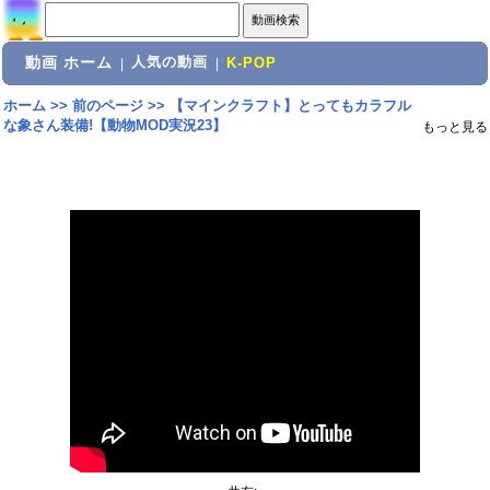
動画 ホーム
人気の動画
|
|
K-POP
ホーム
>>
前のページ
>>
【マインクラフト】とってもカラフル
な象さん装備!【動物MOD実況23】
もっと見る