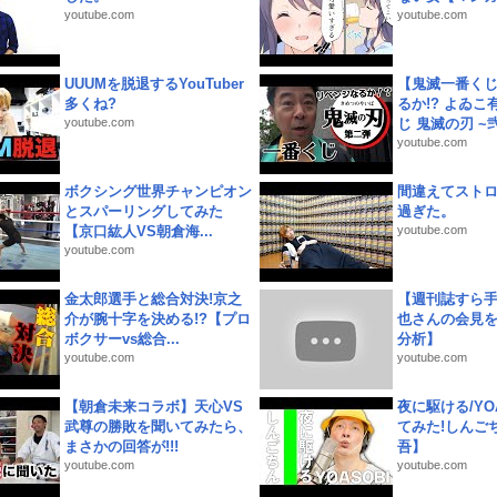
youtube.com
youtube.com
UUUMを脱退するYouTuber
【鬼滅一番く
多くね?
るか!? よゐ
youtube.com
じ 鬼滅の刃 ~弐.
youtube.com
ボクシング世界チャンピオン
間違えてスト
とスパーリングしてみた
過ぎた。
【京口紘人VS朝倉海...
youtube.com
youtube.com
金太郎選手と総合対決!京之
【週刊誌すら
介が腕十字を決める!?【プロ
也さんの会見
ボクサーvs総合...
分析】
youtube.com
youtube.com
【朝倉未来コラボ】天心VS
夜に駆ける/YOA
武尊の勝敗を聞いてみたら、
てみた!しんご
まさかの回答が!!!
吾】
youtube.com
youtube.com