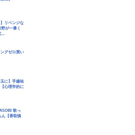
じ】リベンジな
こ有野が一番く
..
ロングゼロ買い
手玉に】手越祐
を【心理学的に
SOBI 歌っ
ちん【香取慎