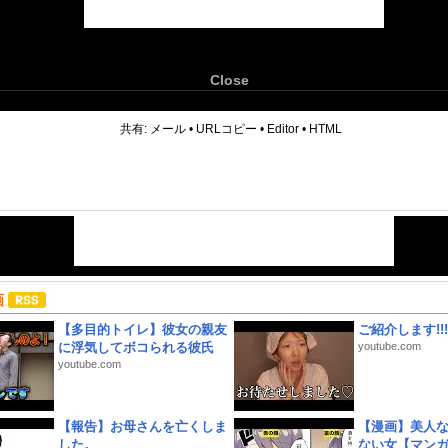
Close
6
共有:
メール
•
URLコピー
•
Editor
•
HTML
画
【多目的トイレ】彼女の親友
ご紹介します!!!
に浮気してボコられる彼氏
youtube.com
youtube.com
【報告】お母さんを亡くしま
【漫画】美人
した。
ない女【マン