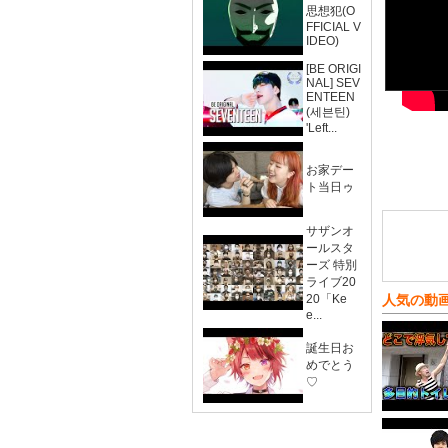
思想犯(O
FFICIAL V
IDEO)
[BE ORIGI
NAL] SEV
ENTEEN
(세븐틴)
'Left...
お家デー
ト当日ゥ
サザンオ
ールスタ
ーズ 特別
ライブ20
20「Ke
人気の動
e...
誕生日お
めでとう
♡