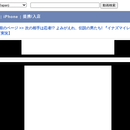
提携/入店
|
iPhone
|
前のページ
>>
次の相手は忍者!? よみがえれ、伝説の男たち! 『イナズマイ
 【実況】