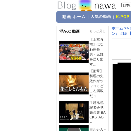
動画 ホーム
人気の動画
|
|
K-POP
ホーム
>>
浮かぶ 動画
もっと見る
ン』 #16
【上京直
前】はな
わ家長
男・元輝
を送り出
す...
【衝撃】
料理の失
敗作がツ
ッコミど
ころ満載
だっ...
手越祐也
記者会見
舞台裏 BA
CKSTAG
E
ヨルシカ -