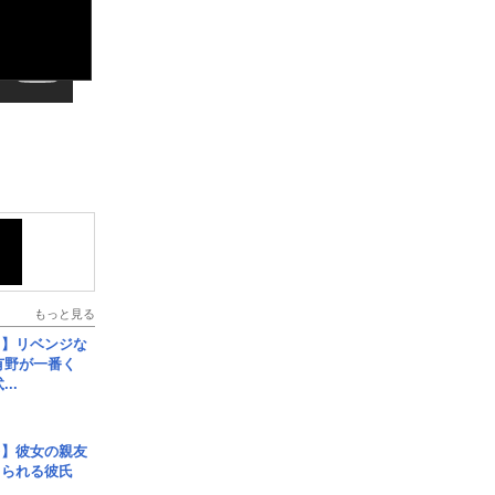
もっと見る
じ】リベンジな
こ有野が一番く
..
レ】彼女の親友
コられる彼氏