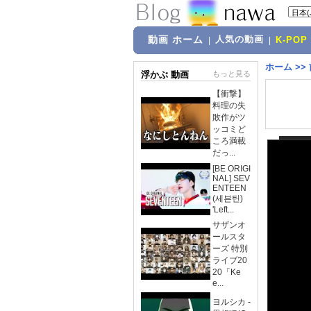
動画 ホーム
人気の動画
|
|
K-POP
ホーム
>>
浮かぶ 動画
もっと見る
【衝撃】
料理の失
敗作がツ
ッコミど
ころ満載
だっ...
[BE ORIGI
NAL] SEV
ENTEEN
(세븐틴)
'Left...
サザンオ
ールスタ
ーズ 特別
ライブ20
20「Ke
e...
ヨルシカ -