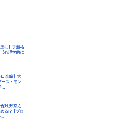
手玉に】手越祐
を【心理学的に
H1 全編】大
 アース・モン
..
合対決!京之
める!?【プロ
..