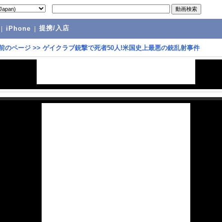
提携/入店
|
iPhone
|
前のページ
>>
ゲイクラブ銃撃で死者50人!米国史上最悪の銃乱射事件