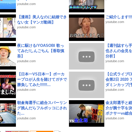
youtube.com
【漫画】美人なのに結婚でき
ご紹介します!!!
ない女【マンガ動画】
youtube.com
youtube.com
夜に駆ける/YOASOBI 歌っ
【週刊誌すら
てみた!しんごちん【香取慎
也さんの会見
吾】
分析】
youtube.com
youtube.com
【日本一VS日本一】ポーカ
【公式ライブC
ープロが人生を賭けてガチで
会第2日 2020
勝負してみた!!!!!!...
ダミンカップ(予.
youtube.com
youtube.com
朝倉海選手に総合スパーリン
金太郎選手と総
グ挑んだらフルボッコにされ
介が腕十字を決
た...
ボクサーvs総合.
youtube.com
youtube.com