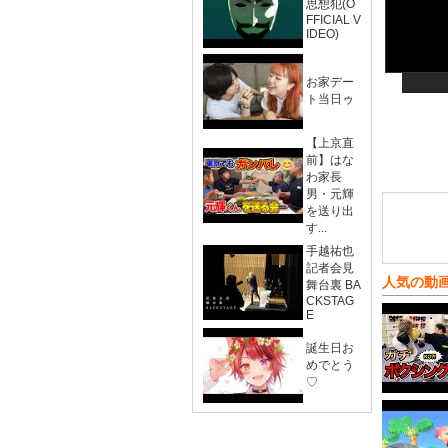
思想犯(O
FFICIAL V
IDEO)
お家デー
ト当日ゥ
【上京直
前】はな
わ家長
男・元輝
を送り出
す...
手越祐也
記者会見
人気の動
舞台裏 BA
CKSTAG
E
誕生日お
めでとう
♡