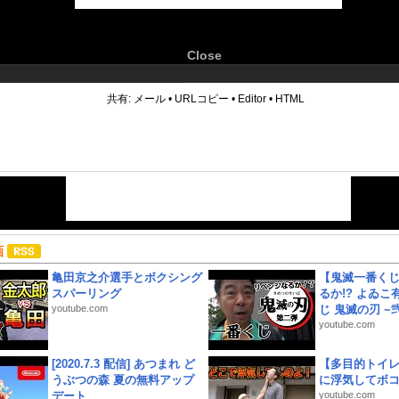
Close
6
共有:
メール
•
URLコピー
•
Editor
•
HTML
画
亀田京之介選手とボクシング
【鬼滅一番く
スパーリング
るか!? よゐ
youtube.com
じ 鬼滅の刃 ~弐.
youtube.com
[2020.7.3 配信] あつまれ ど
【多目的トイ
うぶつの森 夏の無料アップ
に浮気してボ
デート
youtube.com