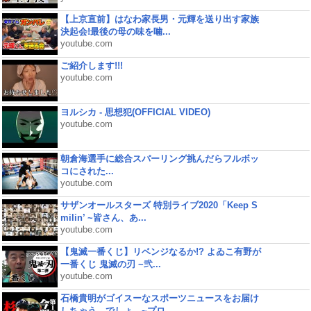
【上京直前】はなわ家長男・元輝を送り出す家族
決起会!最後の母の味を噛...
youtube.com
ご紹介します!!!
youtube.com
ヨルシカ - 思想犯(OFFICIAL VIDEO)
youtube.com
朝倉海選手に総合スパーリング挑んだらフルボッ
コにされた...
youtube.com
サザンオールスターズ 特別ライブ2020「Keep S
milin’ ~皆さん、あ...
youtube.com
【鬼滅一番くじ】リベンジなるか!? よゐこ有野が
一番くじ 鬼滅の刃 ~弐...
youtube.com
石橋貴明がゴイスーなスポーツニュースをお届け
しちゃう、でしょ。~プロ...