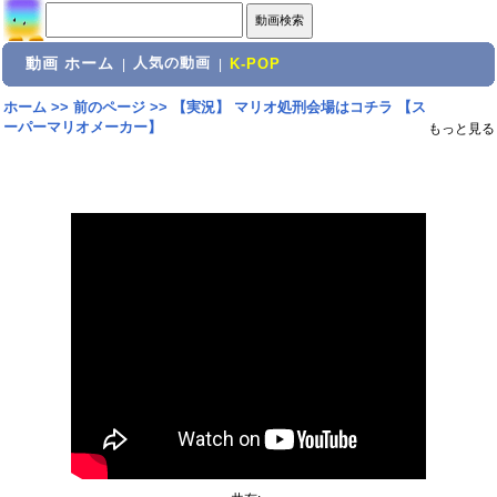
動画 ホーム
人気の動画
|
|
K-POP
ホーム
>>
前のページ
>>
【実況】 マリオ処刑会場はコチラ 【ス
ーパーマリオメーカー】
もっと見る