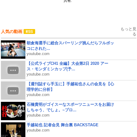
共有:
もっと見
人気の動画
る
朝倉海選手に総合スパーリング挑んだらフルボッ
コにされた...
youtube.com
【公式ライブCH1 全編】大会第2日 2020 アー
ス・モンダミンカップ(予...
youtube.com
【週刊誌すら手玉に】手越祐也さんの会見を【心
理学的に分析】
youtube.com
石橋貴明がゴイスーなスポーツニュースをお届け
しちゃう、でしょ。~プロ...
youtube.com
手越祐也 記者会見 舞台裏 BACKSTAGE
youtube.com