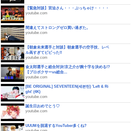
【緊急対談】宮迫さん・・・ぶっちゃけ・・・・
youtube.com
間違えてストロングゼロ買い過ぎた。
youtube.com
【朝倉未来選手と対談】朝倉選手の空手技、レベ
ル高すぎてビビった!!
youtube.com
金太郎選手と総合対決!京之介が腕十字を決める!?
【プロボクサーvs総合...
youtube.com
[BE ORIGINAL] SEVENTEEN(세븐틴) 'Left & Ri
ght' (4K)
youtube.com
誕生日おめでとう♡
youtube.com
UUUMを脱退するYouTuber多くね?
youtube.com