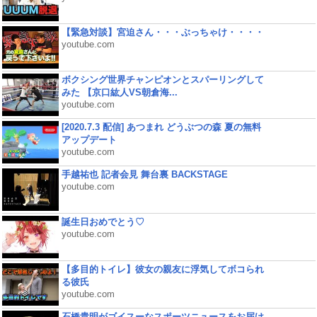
【緊急対談】宮迫さん・・・ぶっちゃけ・・・・
youtube.com
ボクシング世界チャンピオンとスパーリングして
みた 【京口紘人VS朝倉海...
youtube.com
[2020.7.3 配信] あつまれ どうぶつの森 夏の無料
アップデート
youtube.com
手越祐也 記者会見 舞台裏 BACKSTAGE
youtube.com
誕生日おめでとう♡
youtube.com
【多目的トイレ】彼女の親友に浮気してボコられ
る彼氏
youtube.com
石橋貴明がゴイスーなスポーツニュースをお届け