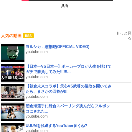
共有:
もっと見
人気の動画
る
ヨルシカ - 思想犯(OFFICIAL VIDEO)
youtube.com
【日本一VS日本一】ポーカープロが人生を賭けて
ガチで勝負してみた!!!!!!...
youtube.com
【朝倉未来コラボ】天心VS武尊の勝敗を聞いてみ
たら、まさかの回答が!!!
youtube.com
朝倉海選手に総合スパーリング挑んだらフルボッ
コにされた...
youtube.com
UUUMを脱退するYouTuber多くね?
youtube.com