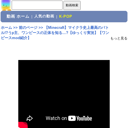
動画 ホーム
人気の動画
|
|
K-POP
ホーム
>>
前のページ
>>
【Minecraft】マイクラ史上最高のバト
ル!?うp主、ワンピースの正体を知る…?【ゆっくり実況】【ワン
ピースmod紹介】
もっと見る