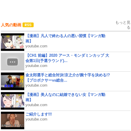
もっと見
人気の動画
る
【漫画】凡人で終わる人の悪い習慣【マンガ動
画】
youtube.com
【CH1 前編】2020 アース・モンダミンカップ 大
会第1日(予選ラウンド)...
youtube.com
金太郎選手と総合対決!京之介が腕十字を決める!?
【プロボクサーvs総合...
youtube.com
【漫画】美人なのに結婚できない女【マンガ動
画】
youtube.com
ご紹介します!!!
youtube.com