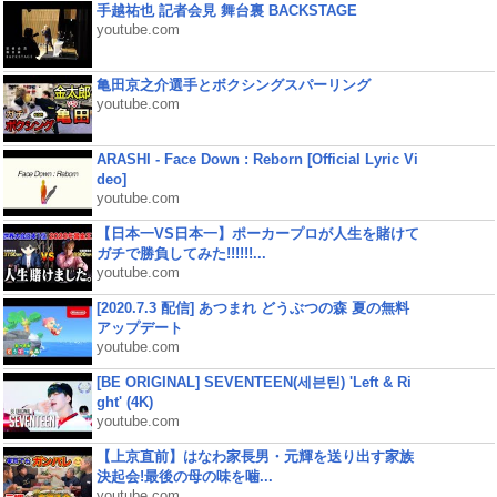
手越祐也 記者会見 舞台裏 BACKSTAGE
youtube.com
亀田京之介選手とボクシングスパーリング
youtube.com
ARASHI - Face Down : Reborn [Official Lyric Vi
deo]
youtube.com
【日本一VS日本一】ポーカープロが人生を賭けて
ガチで勝負してみた!!!!!!...
youtube.com
[2020.7.3 配信] あつまれ どうぶつの森 夏の無料
アップデート
youtube.com
[BE ORIGINAL] SEVENTEEN(세븐틴) 'Left & Ri
ght' (4K)
youtube.com
【上京直前】はなわ家長男・元輝を送り出す家族
決起会!最後の母の味を噛...
youtube.com