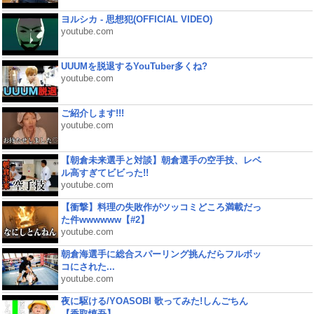
ヨルシカ - 思想犯(OFFICIAL VIDEO)
youtube.com
UUUMを脱退するYouTuber多くね?
youtube.com
ご紹介します!!!
youtube.com
【朝倉未来選手と対談】朝倉選手の空手技、レベ
ル高すぎてビビった!!
youtube.com
【衝撃】料理の失敗作がツッコミどころ満載だっ
た件wwwwww【#2】
youtube.com
朝倉海選手に総合スパーリング挑んだらフルボッ
コにされた...
youtube.com
夜に駆ける/YOASOBI 歌ってみた!しんごちん
【香取慎吾】