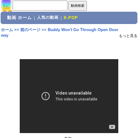
動画 ホーム
人気の動画
|
|
K-POP
ホーム
>>
前のページ
>>
Buddy Won't Go Through Open Door
way
もっと見る