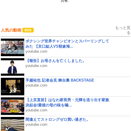
共有:
もっと見
人気の動画
る
ボクシング世界チャンピオンとスパーリングして
みた 【京口紘人VS朝倉海...
youtube.com
【報告】お母さんを亡くしました。
youtube.com
手越祐也 記者会見 舞台裏 BACKSTAGE
youtube.com
【上京直前】はなわ家長男・元輝を送り出す家族
決起会!最後の母の味を噛...
youtube.com
間違えてストロングゼロ買い過ぎた。
youtube.com