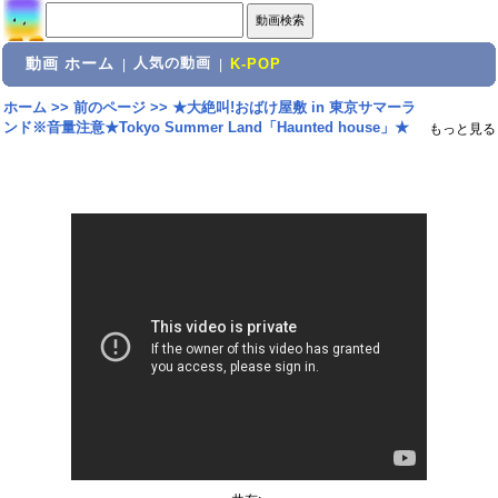
動画 ホーム
人気の動画
|
|
K-POP
ホーム
>>
前のページ
>>
★大絶叫!おばけ屋敷 in 東京サマーラ
ンド※音量注意★Tokyo Summer Land「Haunted house」★
もっと見る