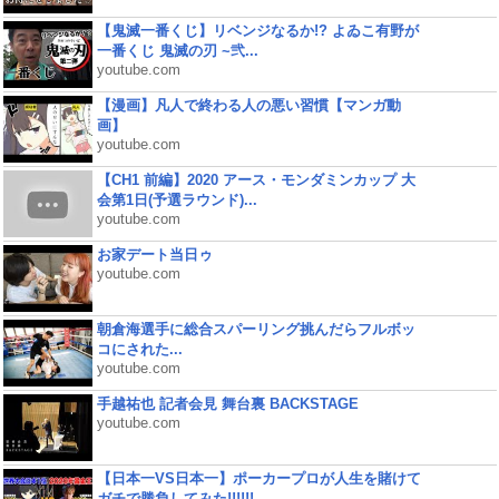
【鬼滅一番くじ】リベンジなるか!? よゐこ有野が
一番くじ 鬼滅の刃 ~弐...
youtube.com
【漫画】凡人で終わる人の悪い習慣【マンガ動
画】
youtube.com
【CH1 前編】2020 アース・モンダミンカップ 大
会第1日(予選ラウンド)...
youtube.com
お家デート当日ゥ
youtube.com
朝倉海選手に総合スパーリング挑んだらフルボッ
コにされた...
youtube.com
手越祐也 記者会見 舞台裏 BACKSTAGE
youtube.com
【日本一VS日本一】ポーカープロが人生を賭けて
ガチで勝負してみた!!!!!!...