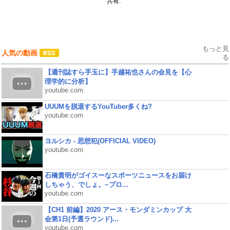
共有:
もっと見
人気の動画
る
【週刊誌すら手玉に】手越祐也さんの会見を【心
理学的に分析】
youtube.com
UUUMを脱退するYouTuber多くね?
youtube.com
ヨルシカ - 思想犯(OFFICIAL VIDEO)
youtube.com
石橋貴明がゴイスーなスポーツニュースをお届け
しちゃう、でしょ。~プロ...
youtube.com
【CH1 前編】2020 アース・モンダミンカップ 大
会第1日(予選ラウンド)...
youtube.com