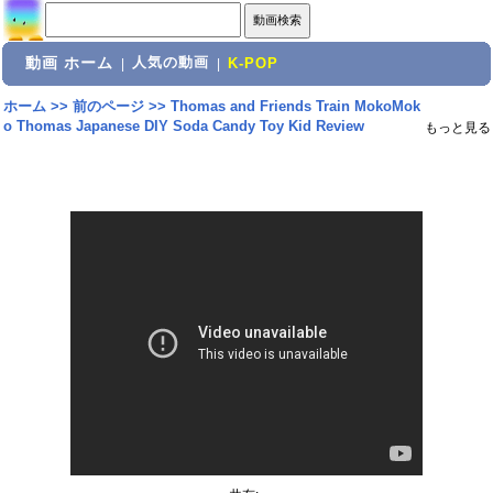
動画 ホーム
人気の動画
|
|
K-POP
ホーム
>>
前のページ
>>
Thomas and Friends Train MokoMok
o Thomas Japanese DIY Soda Candy Toy Kid Review
もっと見る