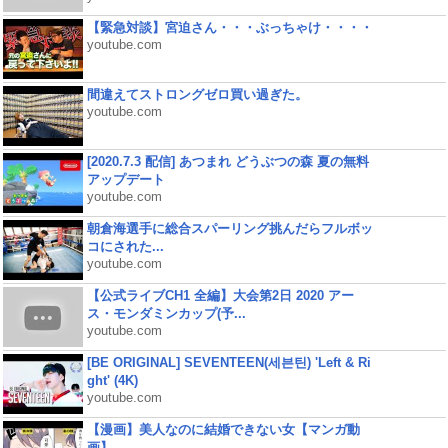
【緊急対談】宮迫さん・・・ぶっちゃけ・・・・
youtube.com
間違えてストロングゼロ買い過ぎた。
youtube.com
[2020.7.3 配信] あつまれ どうぶつの森 夏の無料
アップデート
youtube.com
朝倉海選手に総合スパーリング挑んだらフルボッ
コにされた...
youtube.com
【公式ライブCH1 全編】大会第2日 2020 アー
ス・モンダミンカップ(予...
youtube.com
[BE ORIGINAL] SEVENTEEN(세븐틴) 'Left & Ri
ght' (4K)
youtube.com
【漫画】美人なのに結婚できない女【マンガ動
画】