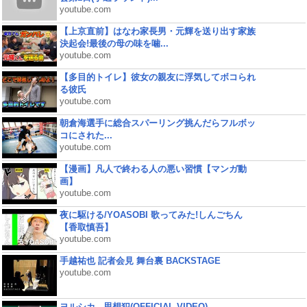
youtube.com
【上京直前】はなわ家長男・元輝を送り出す家族
決起会!最後の母の味を噛...
youtube.com
【多目的トイレ】彼女の親友に浮気してボコられ
る彼氏
youtube.com
朝倉海選手に総合スパーリング挑んだらフルボッ
コにされた...
youtube.com
【漫画】凡人で終わる人の悪い習慣【マンガ動
画】
youtube.com
夜に駆ける/YOASOBI 歌ってみた!しんごちん
【香取慎吾】
youtube.com
手越祐也 記者会見 舞台裏 BACKSTAGE
youtube.com
ヨルシカ - 思想犯(OFFICIAL VIDEO)