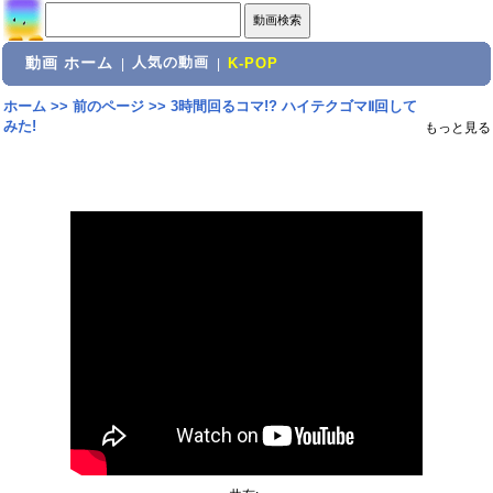
動画 ホーム
人気の動画
|
|
K-POP
ホーム
>>
前のページ
>>
3時間回るコマ!? ハイテクゴマⅡ回して
みた!
もっと見る