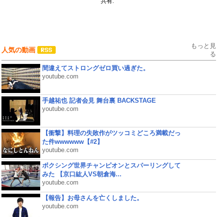
共有:
もっと見
人気の動画
る
間違えてストロングゼロ買い過ぎた。
youtube.com
手越祐也 記者会見 舞台裏 BACKSTAGE
youtube.com
【衝撃】料理の失敗作がツッコミどころ満載だっ
た件wwwwww【#2】
youtube.com
ボクシング世界チャンピオンとスパーリングして
みた 【京口紘人VS朝倉海...
youtube.com
【報告】お母さんを亡くしました。
youtube.com