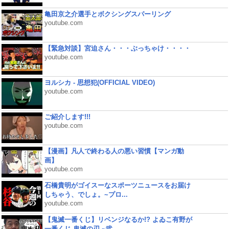
亀田京之介選手とボクシングスパーリング
youtube.com
【緊急対談】宮迫さん・・・ぶっちゃけ・・・・
youtube.com
ヨルシカ - 思想犯(OFFICIAL VIDEO)
youtube.com
ご紹介します!!!
youtube.com
【漫画】凡人で終わる人の悪い習慣【マンガ動
画】
youtube.com
石橋貴明がゴイスーなスポーツニュースをお届け
しちゃう、でしょ。~プロ...
youtube.com
【鬼滅一番くじ】リベンジなるか!? よゐこ有野が
一番くじ 鬼滅の刃 ~弐...