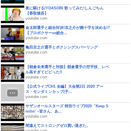
夜に駆ける/YOASOBI 歌ってみた!しんごちん
【香取慎吾】
youtube.com
金太郎選手と総合対決!京之介が腕十字を決める!?
【プロボクサーvs総合...
youtube.com
亀田京之介選手とボクシングスパーリング
youtube.com
【朝倉未来選手と対談】朝倉選手の空手技、レベ
ル高すぎてビビった!!
youtube.com
【公式ライブCH1 全編】大会第2日 2020 アー
ス・モンダミンカップ(予...
youtube.com
サザンオールスターズ 特別ライブ2020「Keep S
milin’ ~皆さん、あ...
youtube.com
間違えてストロングゼロ買い過ぎた。
youtube.com