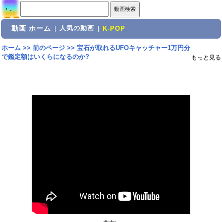
動画 ホーム
人気の動画
|
|
K-POP
ホーム
>>
前のページ
>>
宝石が取れるUFOキャッチャー1万円分
で鑑定額はいくらになるのか?
もっと見る