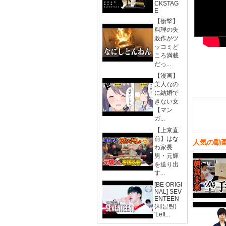
CKSTAG
E
【衝撃】
料理の失
敗作がツ
ッコミど
ころ満載
だっ...
【漫画】
美人なの
に結婚で
きない女
【マン
ガ...
【上京直
前】はな
人気の動
わ家長
男・元輝
を送り出
す...
[BE ORIGI
NAL] SEV
ENTEEN
(세븐틴)
'Left...