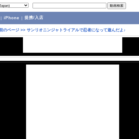
提携/入店
|
iPhone
|
前のページ
>>
サンリオニンジャトライアルで忍者になって遊んだよ♪