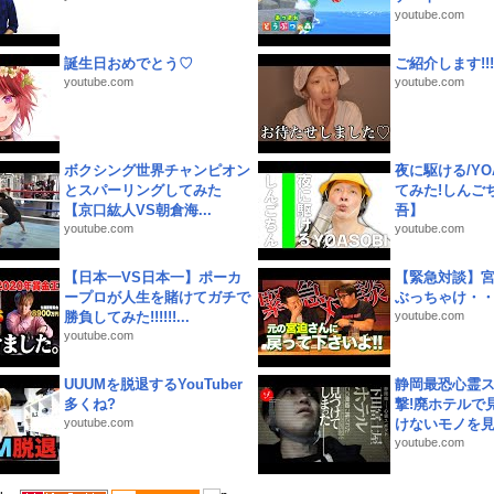
youtube.com
誕生日おめでとう♡
ご紹介します!!!
youtube.com
youtube.com
ボクシング世界チャンピオン
夜に駆ける/YOA
とスパーリングしてみた
てみた!しんご
【京口紘人VS朝倉海...
吾】
youtube.com
youtube.com
【日本一VS日本一】ポーカ
【緊急対談】
ープロが人生を賭けてガチで
ぶっちゃけ・
勝負してみた!!!!!!...
youtube.com
youtube.com
UUUMを脱退するYouTuber
静岡最恐心霊
多くね?
撃!廃ホテルで
youtube.com
けないモノを見つ
youtube.com