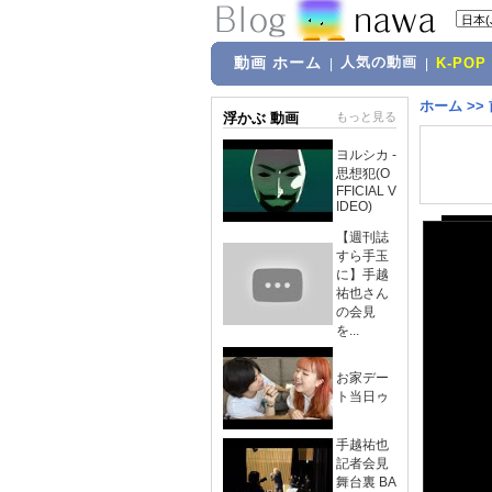
動画 ホーム
人気の動画
|
|
K-POP
ホーム
>>
浮かぶ 動画
もっと見る
ヨルシカ -
思想犯(O
FFICIAL V
IDEO)
【週刊誌
すら手玉
に】手越
祐也さん
の会見
を...
お家デー
ト当日ゥ
手越祐也
記者会見
舞台裏 BA