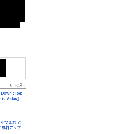
もっと見る
 Down : Reb
yric Video]
信] あつまれ ど
の無料アップ