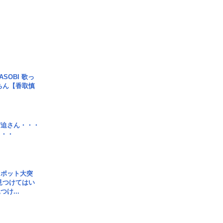
SOBI 歌っ
ちん【香取慎
宮迫さん・・・
・・・
スポット大突
見つけてはい
け...