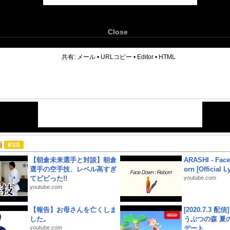
Close
6
共有:
メール
•
URLコピー
•
Editor
•
HTML
画
【朝倉未来選手と対談】朝倉
ARASHI - Face
選手の空手技、レベル高すぎ
orn [Official L
てビビった!!
youtube.com
youtube.com
【報告】お母さんを亡くしま
[2020.7.3 配
した。
うぶつの森 夏
youtube.com
デート