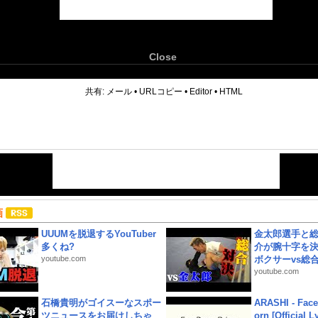
Close
6
共有:
メール
•
URLコピー
•
Editor
•
HTML
画
UUUMを脱退するYouTuber
金太郎選手と総
多くね?
介が腕十字を決
youtube.com
ボクサーvs総合.
youtube.com
石橋貴明がゴイスーなスポー
ARASHI - Face
ツニュースをお届けしちゃ
orn [Official L