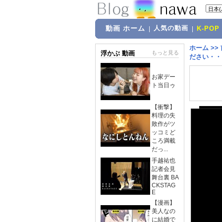
動画 ホーム
人気の動画
|
|
K-POP
ホーム
>>
浮かぶ 動画
もっと見る
ださい・・
お家デー
ト当日ゥ
【衝撃】
料理の失
敗作がツ
ッコミど
ころ満載
だっ...
手越祐也
記者会見
舞台裏 BA
CKSTAG
E
【漫画】
美人なの
に結婚で