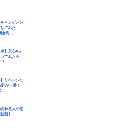
界チャンピオン
グしてみた
倉海...
ボ】天心VS
聞いてみたら、
!!
じ】リベンジな
こ有野が一番く
..
で終わる人の悪
ガ動画】