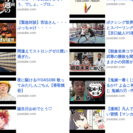
う、でしょ。~プロ...
youtube.com
youtube.com
【緊急対談】宮迫さん・・・
ボクシング世
ぶっちゃけ・・・・
とスパーリン
youtube.com
【京口紘人VS朝
youtube.com
間違えてストロングゼロ買い
【朝倉未来コラ
過ぎた。
武尊の勝敗を
youtube.com
まさかの回答が!
youtube.com
夜に駆ける/YOASOBI 歌っ
【鬼滅一番く
てみた!しんごちん【香取慎
るか!? よゐ
吾】
じ 鬼滅の刃 ~弐.
youtube.com
youtube.com
誕生日おめでとう♡
【漫画】凡人
youtube.com
い習慣【マン
youtube.com