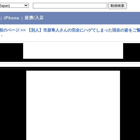
提携/入店
|
iPhone
|
前のページ
>>
【別人】市原隼人さんの完全にハゲてしまった現在の姿をご
・