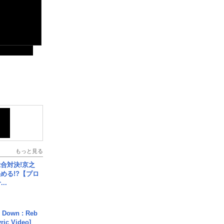
もっと見る
合対決!京之
める!?【プロ
..
 Down : Reb
yric Video]