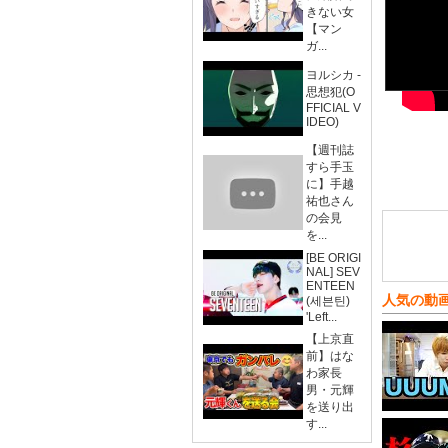
きない女
【マン
ガ...
ヨルシカ -
思想犯(O
FFICIAL V
IDEO)
【週刊誌
すら手玉
に】手越
祐也さん
の会見
を...
[BE ORIGI
NAL] SEV
ENTEEN
人気の動
(세븐틴)
'Left...
【上京直
前】はな
わ家長
男・元輝
を送り出
す...