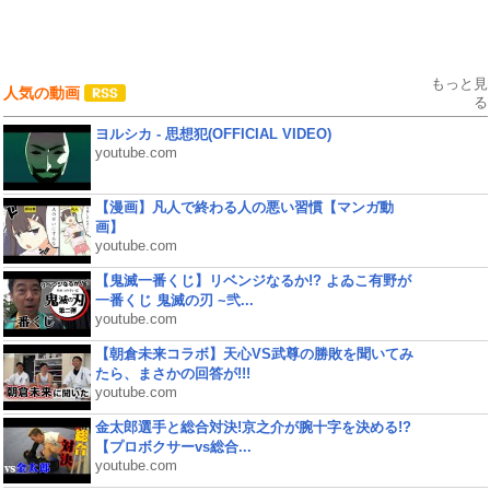
もっと見
人気の動画
る
ヨルシカ - 思想犯(OFFICIAL VIDEO)
youtube.com
【漫画】凡人で終わる人の悪い習慣【マンガ動
画】
youtube.com
【鬼滅一番くじ】リベンジなるか!? よゐこ有野が
一番くじ 鬼滅の刃 ~弐...
youtube.com
【朝倉未来コラボ】天心VS武尊の勝敗を聞いてみ
たら、まさかの回答が!!!
youtube.com
金太郎選手と総合対決!京之介が腕十字を決める!?
【プロボクサーvs総合...
youtube.com