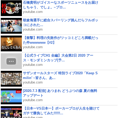
石橋貴明がゴイスーなスポーツニュースをお届け
しちゃう、でしょ。~プロ...
youtube.com
朝倉海選手に総合スパーリング挑んだらフルボッ
コにされた...
youtube.com
【衝撃】料理の失敗作がツッコミどころ満載だっ
た件wwwwww【#2】
youtube.com
【公式ライブCH1 全編】大会第2日 2020 アー
ス・モンダミンカップ(予...
youtube.com
サザンオールスターズ 特別ライブ2020「Keep S
milin’ ~皆さん、あ...
youtube.com
[2020.7.3 配信] あつまれ どうぶつの森 夏の無料
アップデート
youtube.com
【日本一VS日本一】ポーカープロが人生を賭けて
ガチで勝負してみた!!!!!!...
youtube.com