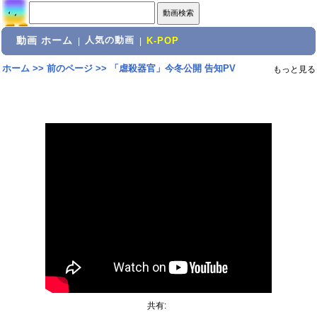
動画 ホーム
人気の動画
|
|
K-POP
ホーム
>>
前のページ
>>
「虐殺器官」今冬公開 告知PV
もっと見る
共有: