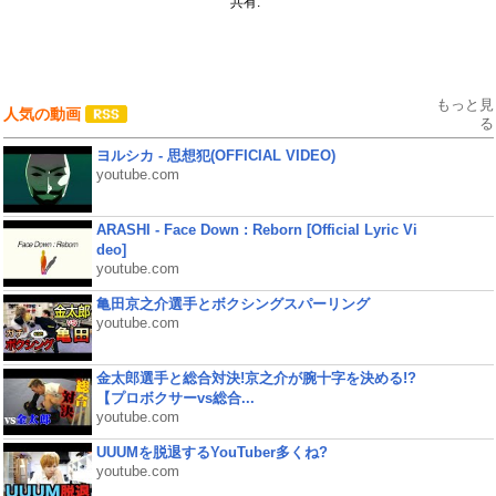
共有:
もっと見
人気の動画
る
ヨルシカ - 思想犯(OFFICIAL VIDEO)
youtube.com
ARASHI - Face Down : Reborn [Official Lyric Vi
deo]
youtube.com
亀田京之介選手とボクシングスパーリング
youtube.com
金太郎選手と総合対決!京之介が腕十字を決める!?
【プロボクサーvs総合...
youtube.com
UUUMを脱退するYouTuber多くね?
youtube.com