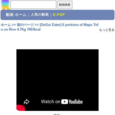
動画 ホーム
人気の動画
|
|
K-POP
ホーム
>>
前のページ
>>
[OoGui Eater] 6 portions of Mapo Tof
u on Rice 4.7Kg 7003kcal
もっと見る