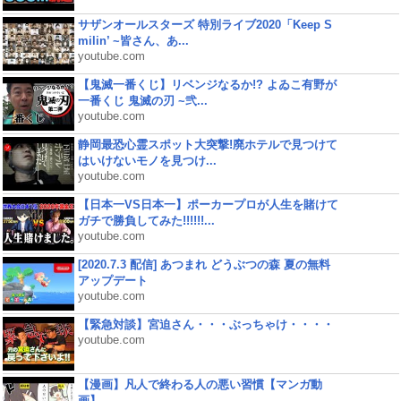
サザンオールスターズ 特別ライブ2020「Keep S
milin’ ~皆さん、あ...
youtube.com
【鬼滅一番くじ】リベンジなるか!? よゐこ有野が
一番くじ 鬼滅の刃 ~弐...
youtube.com
静岡最恐心霊スポット大突撃!廃ホテルで見つけて
はいけないモノを見つけ...
youtube.com
【日本一VS日本一】ポーカープロが人生を賭けて
ガチで勝負してみた!!!!!!...
youtube.com
[2020.7.3 配信] あつまれ どうぶつの森 夏の無料
アップデート
youtube.com
【緊急対談】宮迫さん・・・ぶっちゃけ・・・・
youtube.com
【漫画】凡人で終わる人の悪い習慣【マンガ動
画】