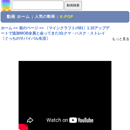
動画 ホーム
人気の動画
|
|
K-POP
ホーム
>>
前のページ
>>
〔マインクラフト♯581〕1.10アップデ
ートで追加MOB全員と会ってきた!白クマ・ハスク・ストレイ
〔ぐっちのサバイバル生活〕
もっと見る