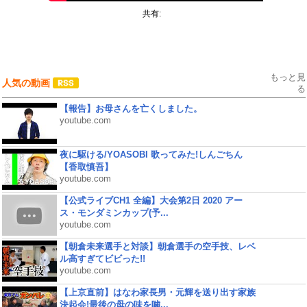
共有:
もっと見
人気の動画
る
【報告】お母さんを亡くしました。
youtube.com
夜に駆ける/YOASOBI 歌ってみた!しんごちん
【香取慎吾】
youtube.com
【公式ライブCH1 全編】大会第2日 2020 アー
ス・モンダミンカップ(予...
youtube.com
【朝倉未来選手と対談】朝倉選手の空手技、レベ
ル高すぎてビビった!!
youtube.com
【上京直前】はなわ家長男・元輝を送り出す家族
決起会!最後の母の味を噛...