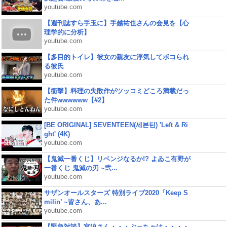
youtube.com
【週刊誌すら手玉に】手越祐也さんの会見を【心
理学的に分析】
youtube.com
【多目的トイレ】彼女の親友に浮気してボコられ
る彼氏
youtube.com
【衝撃】料理の失敗作がツッコミどころ満載だっ
た件wwwwww【#2】
youtube.com
[BE ORIGINAL] SEVENTEEN(세븐틴) 'Left & Ri
ght' (4K)
youtube.com
【鬼滅一番くじ】リベンジなるか!? よゐこ有野が
一番くじ 鬼滅の刃 ~弐...
youtube.com
サザンオールスターズ 特別ライブ2020「Keep S
milin’ ~皆さん、あ...
youtube.com
【緊急対談】宮迫さん・・・ぶっちゃけ・・・・