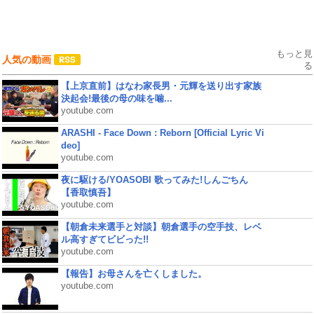
もっと見
人気の動画
る
【上京直前】はなわ家長男・元輝を送り出す家族
決起会!最後の母の味を噛...
youtube.com
ARASHI - Face Down : Reborn [Official Lyric Vi
deo]
youtube.com
夜に駆ける/YOASOBI 歌ってみた!しんごちん
【香取慎吾】
youtube.com
【朝倉未来選手と対談】朝倉選手の空手技、レベ
ル高すぎてビビった!!
youtube.com
【報告】お母さんを亡くしました。
youtube.com