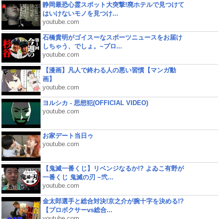
静岡最恐心霊スポット大突撃!廃ホテルで見つけて
はいけないモノを見つけ...
youtube.com
石橋貴明がゴイスーなスポーツニュースをお届け
しちゃう、でしょ。~プロ...
youtube.com
【漫画】凡人で終わる人の悪い習慣【マンガ動
画】
youtube.com
ヨルシカ - 思想犯(OFFICIAL VIDEO)
youtube.com
お家デート当日ゥ
youtube.com
【鬼滅一番くじ】リベンジなるか!? よゐこ有野が
一番くじ 鬼滅の刃 ~弐...
youtube.com
金太郎選手と総合対決!京之介が腕十字を決める!?
【プロボクサーvs総合...
youtube.com