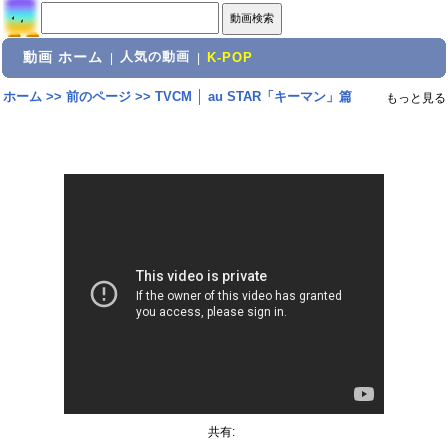
動画 ホーム
人気の動画
|
|
K-POP
ホーム
>>
前のページ
>>
TVCM │ au STAR「キーマン」篇
もっと見る
共有: