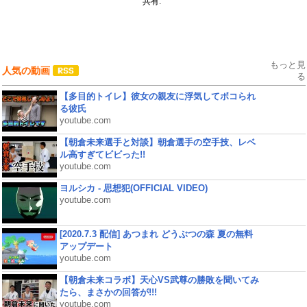
共有:
もっと見
人気の動画
る
【多目的トイレ】彼女の親友に浮気してボコられ
る彼氏
youtube.com
【朝倉未来選手と対談】朝倉選手の空手技、レベ
ル高すぎてビビった!!
youtube.com
ヨルシカ - 思想犯(OFFICIAL VIDEO)
youtube.com
[2020.7.3 配信] あつまれ どうぶつの森 夏の無料
アップデート
youtube.com
【朝倉未来コラボ】天心VS武尊の勝敗を聞いてみ
たら、まさかの回答が!!!
youtube.com