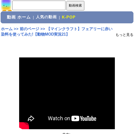
動画 ホーム
人気の動画
|
|
K-POP
ホーム
>>
前のページ
>>
【マインクラフト】フェアリーに赤い
染料を使ってみた!【動物MOD実況21】
もっと見る