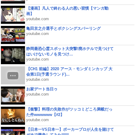
【漫画】凡人で終わる人の悪い習慣【マンガ動
画】
youtube.com
亀田京之介選手とボクシングスパーリング
youtube.com
静岡最恐心霊スポット大突撃!廃ホテルで見つけて
はいけないモノを見つけ...
youtube.com
【CH1 前編】2020 アース・モンダミンカップ 大
会第1日(予選ラウンド)...
youtube.com
お家デート当日ゥ
youtube.com
【衝撃】料理の失敗作がツッコミどころ満載だっ
た件wwwwww【#2】
youtube.com
【日本一VS日本一】ポーカープロが人生を賭けて
ガチで勝負してみた!!!!!!...