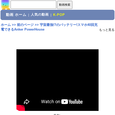
動画 ホーム
人気の動画
|
|
K-POP
ホーム
>>
前のページ
>>
宇宙最強!?のバッテリー!スマホ40回充
電できるAnker PowerHouse
もっと見る