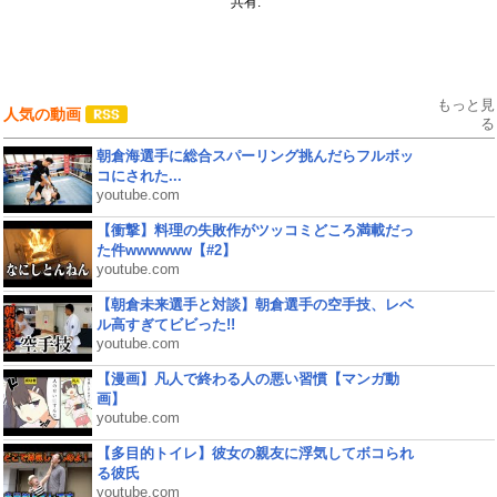
共有:
もっと見
人気の動画
る
朝倉海選手に総合スパーリング挑んだらフルボッ
コにされた...
youtube.com
【衝撃】料理の失敗作がツッコミどころ満載だっ
た件wwwwww【#2】
youtube.com
【朝倉未来選手と対談】朝倉選手の空手技、レベ
ル高すぎてビビった!!
youtube.com
【漫画】凡人で終わる人の悪い習慣【マンガ動
画】
youtube.com
【多目的トイレ】彼女の親友に浮気してボコられ
る彼氏
youtube.com