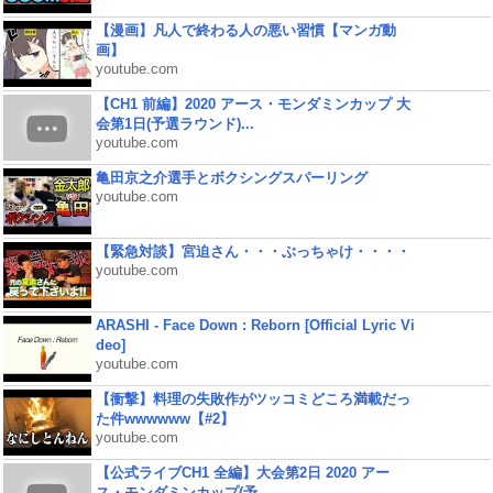
【漫画】凡人で終わる人の悪い習慣【マンガ動
画】
youtube.com
【CH1 前編】2020 アース・モンダミンカップ 大
会第1日(予選ラウンド)...
youtube.com
亀田京之介選手とボクシングスパーリング
youtube.com
【緊急対談】宮迫さん・・・ぶっちゃけ・・・・
youtube.com
ARASHI - Face Down : Reborn [Official Lyric Vi
deo]
youtube.com
【衝撃】料理の失敗作がツッコミどころ満載だっ
た件wwwwww【#2】
youtube.com
【公式ライブCH1 全編】大会第2日 2020 アー
ス・モンダミンカップ(予...