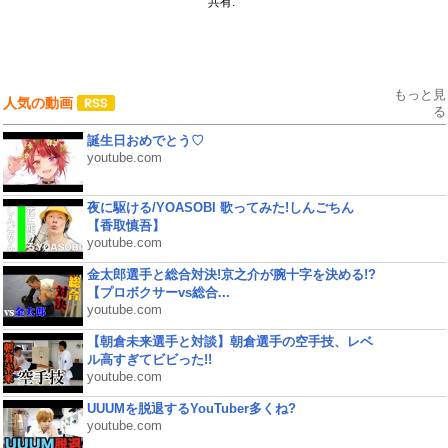
共有:
もっと見
人気の動画
る
誕生日おめでとう♡
youtube.com
夜に駆ける/YOASOBI 歌ってみた!しんごちん
【香取慎吾】
youtube.com
金太郎選手と総合対決!京之介が腕十字を決める!?
【プロボクサーvs総合...
youtube.com
【朝倉未来選手と対談】朝倉選手の空手技、レベ
ル高すぎてビビった!!
youtube.com
UUUMを脱退するYouTuber多くね?
youtube.com