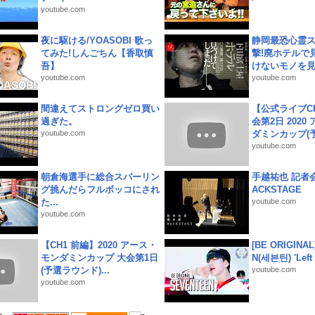
youtube.com
夜に駆ける/YOASOBI 歌っ
静岡最恐心霊
てみた!しんごちん【香取慎
撃!廃ホテルで
吾】
けないモノを見つ
youtube.com
youtube.com
間違えてストロングゼロ買い
【公式ライブC
過ぎた。
会第2日 2020
youtube.com
ダミンカップ(予.
youtube.com
朝倉海選手に総合スパーリン
手越祐也 記者会
グ挑んだらフルボッコにされ
ACKSTAGE
た...
youtube.com
youtube.com
【CH1 前編】2020 アース・
[BE ORIGINA
モンダミンカップ 大会第1日
N(세븐틴) 'Left &
(予選ラウンド)...
youtube.com
youtube.com