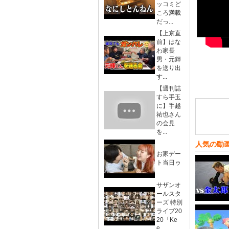
ッコミど
ころ満載
だっ...
【上京直
前】はな
わ家長
男・元輝
を送り出
す...
【週刊誌
すら手玉
に】手越
祐也さん
の会見
を...
人気の動
お家デー
ト当日ゥ
サザンオ
ールスタ
ーズ 特別
ライブ20
20「Ke
e...