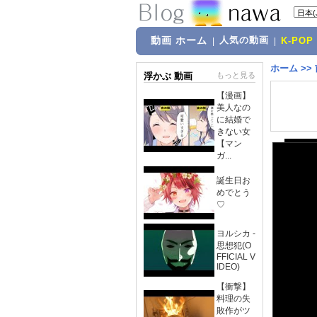
動画 ホーム
人気の動画
|
|
K-POP
ホーム
>>
浮かぶ 動画
もっと見る
【漫画】
美人なの
に結婚で
きない女
【マン
ガ...
誕生日お
めでとう
♡
ヨルシカ -
思想犯(O
FFICIAL V
IDEO)
【衝撃】
料理の失
敗作がツ