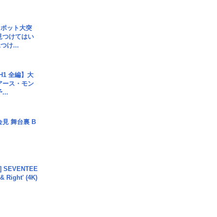
スポット大突
見つけてはい
け...
H1 全編】大
 アース・モン
..
見 舞台裏 B
L] SEVENTEE
 Right' (4K)