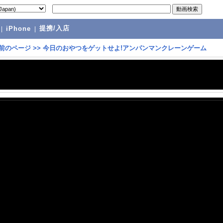
提携/入店
|
iPhone
|
前のページ
>>
今日のおやつをゲットせよ!アンパンマンクレーンゲーム