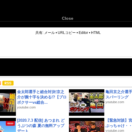
Close
6
共有:
メール
•
URLコピー
•
Editor
•
HTML
画
金太郎選手と総合対決!京之
亀田京之介選
介が腕十字を決める!?【プロ
スパーリング
ボクサーvs総合...
youtube.com
youtube.com
[2020.7.3 配信] あつまれ ど
【緊急対談】
うぶつの森 夏の無料アップ
ぶっちゃけ・
デート
youtube.com