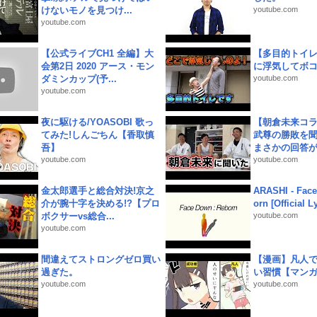
けないモノを見つけ...
youtube.com
youtube.com
【公式ライブCH1 全編】大
【多目的トイ
会第2日 2020 アース・モン
に浮気してボ
ダミンカップ(予...
youtube.com
youtube.com
夜に駆ける/YOASOBI 歌っ
【朝倉未来コラ
てみた!しんごちん【香取慎
武尊の勝敗を
吾】
まさかの回答が!
youtube.com
youtube.com
金太郎選手と総合対決!京之
ARASHI - Face
介が腕十字を決める!?【プロ
orn [Official L
ボクサーvs総合...
youtube.com
youtube.com
間違えてストロングゼロ買い
【漫画】凡人
過ぎた。
い習慣【マン
youtube.com
youtube.com