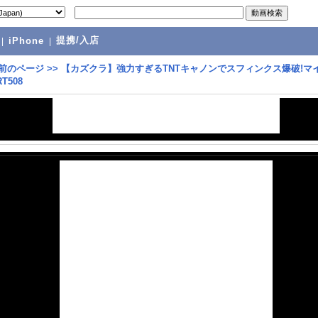
提携/入店
|
iPhone
|
前のページ
>>
【カズクラ】強力すぎるTNTキャノンでスフィンクス爆破!マ
T508