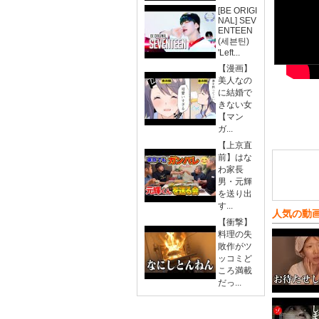
[BE ORIGI
NAL] SEV
ENTEEN
(세븐틴)
'Left...
【漫画】
美人なの
に結婚で
きない女
【マン
ガ...
【上京直
前】はな
わ家長
男・元輝
を送り出
す...
人気の動
【衝撃】
料理の失
敗作がツ
ッコミど
ころ満載
だっ...