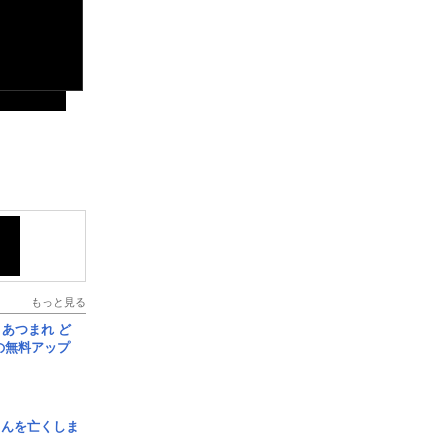
もっと見る
信] あつまれ ど
の無料アップ
さんを亡くしま