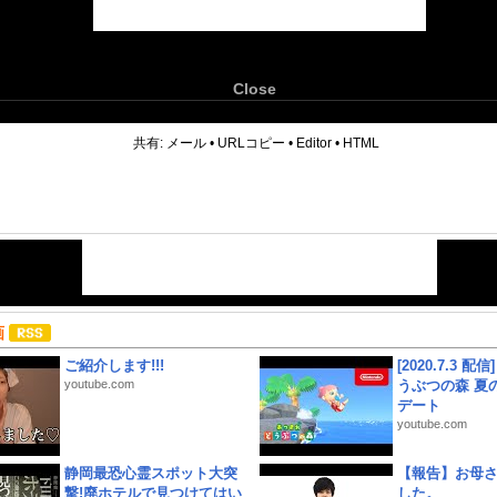
Close
6
共有:
メール
•
URLコピー
•
Editor
•
HTML
画
ご紹介します!!!
[2020.7.3 配
youtube.com
うぶつの森 夏
デート
youtube.com
静岡最恐心霊スポット大突
【報告】お母
撃!廃ホテルで見つけてはい
した。