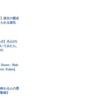
レ】彼女の親友
コられる彼氏
ボ】天心VS
聞いてみたら、
!!
 Down : Reb
yric Video]
で終わる人の悪
ガ動画】