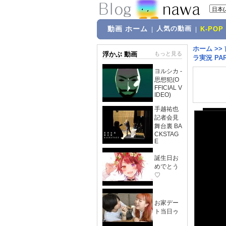
動画 ホーム
人気の動画
|
|
K-POP
ホーム
>>
浮かぶ 動画
もっと見る
ラ実況 PAR
ヨルシカ -
思想犯(O
FFICIAL V
IDEO)
手越祐也
記者会見
舞台裏 BA
CKSTAG
E
誕生日お
めでとう
♡
お家デー
ト当日ゥ